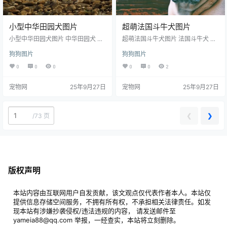
小型中华田园犬图片
超萌法国斗牛犬图片
小型中华田园犬图片 中华田园犬 流
超萌法国斗牛犬图片 法国斗牛犬 斗
浪狗 土狗 黄狗 大黄狗 黄色狗狗 可
牛犬 小狗 萌狗狗 萌宠 宠物狗 可爱
狗狗图片
狗狗图片
爱 狗狗 小狗 萌犬 宠物犬 家犬 动物
小狗狗 萌狗狗 宠物 可爱小狗 小动
生物世界 图片大全 高清图片下载 分
物 动物 生物世界 摄影 图片大全 高
0
0
0
0
0
2
辨率:350DPI 尺寸：5184x2917编
清图片下载编号为23033056602，
号为170307292635，图片格式为J
图片格式为JPG文件，提供 640x3
宠物网
25年9月27日
宠物网
25年9月27日
PG文件，提供 5184x2917，1920x
60，1280x720，1920x1080，60
1280，900x383多种尺寸图片免费
00x3376多种尺寸图片免费下载，
下载，支持电脑和手机图片软件编
支持电脑和手机图片软件编辑和修
辑和修改。
改。
❮
❯
/
73 页
版权声明
本站内容由互联网用户自发贡献，该文观点仅代表作者本人。本站仅
提供信息存储空间服务，不拥有所有权，不承担相关法律责任。如发
现本站有涉嫌抄袭侵权/违法违规的内容， 请发送邮件至
yameia88@qq.com 举报，一经查实，本站将立刻删除。