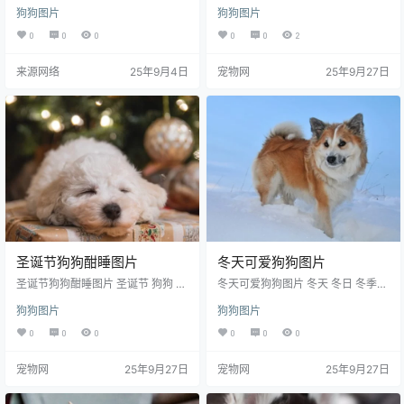
布拉多犬 白色狗狗 拉布拉多 萌犬
狗狗图片
狗狗图片
犬类 家犬 猎犬 狗狗 小狗 犬 动物 生
物世界 摄影 图片大全 高清图片下载
0
0
0
0
0
2
编号为23071908632，图片格式为
JPG文件，提供 480x640，960x1
来源网络
25年9月4日
宠物网
25年9月27日
280，1440x1920，3024x4032
多种尺寸图片免费下载，支持电脑
和手机图片软件编辑和修改。
圣诞节狗狗酣睡图片
冬天可爱狗狗图片
圣诞节狗狗酣睡图片 圣诞节 狗狗 酣
冬天可爱狗狗图片 冬天 冬日 冬季
睡 圣诞 小狗 萌狗狗 萌宠 可爱狗狗
可爱狗狗 黄色狗狗 可爱 萌狗狗 小
狗狗图片
狗狗图片
小动物 动物 生物世界 图片大全 高
狗狗 小狗 宠物狗 秋田犬 萌物 萌宠
清图片下载 分辨率:350DPI 尺寸：
萌犬 宠物 动物 生物世界 图片大全
0
0
0
0
0
0
3737x5605编号为20122327700
高清图片下载 分辨率:350DPI 尺
1，图片格式为JPG文件，提供 373
寸：3216x2136编号为170113247
宠物网
25年9月27日
宠物网
25年9月27日
7x5605，1080*1920多种尺寸图片
564，图片格式为JPG文件，提供 3
免费下载，支持电脑和手机图片软
216x2136，1920x1280，900x38
件编辑和修改。
3多种尺寸图片免费下载，支持电脑