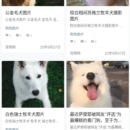
公金毛犬图片
棕白相间苏格兰牧羊犬摄影
图片
公金毛犬图片 公金毛犬 金毛犬 金毛
金毛寻回猎犬 猎犬 寻回犬 黄金猎犬
棕白相间苏格兰牧羊犬摄影图片 苏
狗狗图片
导盲犬 宠物狗 宠物 狗 狗狗 小狗 公
格兰牧羊犬 牧羊犬 萌犬 萌狗狗 可
狗 犬类 动物 生物世界 图片大全 高
狗狗图片
爱 小狗 家犬 宠物 狗狗 大型犬 烈犬
0
0
0
清图片下载 分辨率:350DPI 尺寸：
萌宠 宠物狗 可爱动物 生物世界 摄
0
0
0
4288x2848编号为16073054914
影 图片大全 高清图片下载 编号为2
宠物网
25年9月27日
0，图片格式为JPG文件，提供 428
3120857477，图片格式为JPG文
8x2848，1920x1280，900x383
宠物网
25年9月27日
件，提供 426x640，851x1280，1
多种尺寸图片免费下载，支持电脑
276x1920，4000x6016多种尺寸
和手机图片软件编辑和修改。
图片免费下载，支持电脑和手机图
片软件编辑和修改。
白色瑞士牧羊犬图片
最近萨摩耶被网友“评选”为
最糟糕的看门狗，至于为
白色瑞士牧羊犬 牧羊犬 瑞士牧羊犬
白色狗 小狗 狗狗 宠物狗 宠物犬 萌
啥…因为家里真进贼的话，
最近萨摩耶被网友“评选”为最糟糕的
狗狗图片