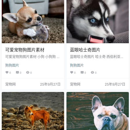
和手机图片软件编辑和修改。
可爱宠物狗图片素材
蓝眼哈士奇图片
可爱宠物狗图片素材 小狗 小狗狗 萌
蓝眼哈士奇图片 哈士奇 西伯利亚雪
狗狗 可爱狗狗 宠物狗 宠物 家宠 萌
橇犬 二哈 小狗 狗狗 蓝眼 宠物狗 宠
狗狗图片
狗狗图片
宠 家养 动物 可爱动物 生物世界 图
物犬 家犬 宠物 动物 图片大全 高清
片大全 高清图片下载 辨率:350DPI
图片下载 分辨率:350DPI 尺寸：34
0
0
0
0
0
0
尺寸：2256x1504编号为1802044
56x5184编号为190906454572，
24612，图片格式为JPG文件，提供
图片格式为JPG文件，提供 3456x
宠物网
25年9月27日
宠物网
25年9月27日
2256x1504，1920x1280，900x
5184，1080*1920多种尺寸图片免
383多种尺寸图片免费下载，支持电
费下载，支持电脑和手机图片软件
脑和手机图片软件编辑和修改。
编辑和修改。