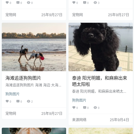
片大全 高清图片下载 分辨率:350D
图片下载 分辨率:350DPI 尺寸：51
0
0
0
0
0
3
PI 尺寸：5304x6630编号为21022
84x3456编号为180202093225，
4483554，图片格式为JPG文件，
图片格式为JPG文件，提供 5184x3
宠物网
25年9月27日
宠物网
25年9月27日
提供 5304x6630，1080*1920多
456，1920x1280，900x383多种
种尺寸图片免费下载，支持电脑和
尺寸图片免费下载，支持电脑和手
手机图片软件编辑和修改。
机图片软件编辑和修改。
海滩追逐狗狗图片
泰迪 阳光明媚，和麻麻出来
晒太阳啦
海滩追逐狗狗图片 海滩 海边 大海
海水 小狗 小狗狗 追逐狗狗 两只狗
泰迪 阳光明媚，和麻麻出来晒太阳
狗狗图片
狗 萌狗狗 宠物狗 家宠 萌宠 家养 宠
啦
物 犬类 动物 生物世界 图片大全 高
狗狗图片
0
0
2
清图片下载 分辨率:350DPI 尺寸：5
0
0
0
472x3648编号为17102012372
宠物网
25年9月27日
0，图片格式为JPG文件，提供 547
2x3648，1920x1280，900x383
来源网络
25年9月4日
多种尺寸图片免费下载，支持电脑
和手机图片软件编辑和修改。