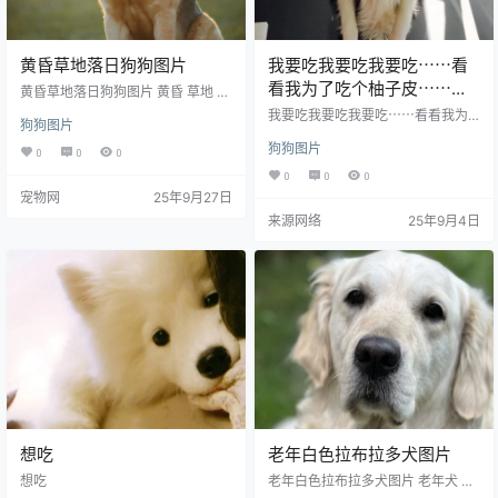
黄昏草地落日狗狗图片
我要吃我要吃我要吃⋯⋯看
看我为了吃个柚子皮⋯⋯我
黄昏草地落日狗狗图片 黄昏 草地 落
日 狗狗 小狗 萌狗狗 萌宠 宠物狗 家
容易吗!你们吃柚子不说，我
我要吃我要吃我要吃⋯⋯看看我为
狗狗图片
犬 萌犬 犬类 可爱小狗 小动物 动物
就要吃个皮也这么难⋯⋯我
了吃个柚子皮⋯⋯我容易吗!你们吃
生物世界 摄影 图片大全 高清图片下
狗狗图片
柚子不说，我就要吃个皮也这么
0
0
0
好悲伤啊
载编号为23032434767，图片格式
难⋯⋯我好
0
0
0
为JPG文件，提供 427x640，853
宠物网
25年9月27日
x1280，1280x1920，4480x6720
多种尺寸图片免费下载，支持电脑
来源网络
25年9月4日
和手机图片软件编辑和修改。
想吃
老年白色拉布拉多犬图片
想吃
老年白色拉布拉多犬图片 老年犬 拉