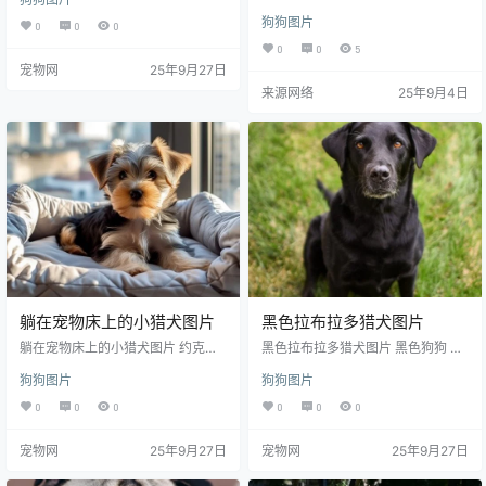
犬 萌宠 宠物 家宠 犬类 动物 生物世
按萨摩耶这性格，可能也就
看门狗，至于为啥...因为家里真进贼
界 图片大全 高清图片下载 分辨率:3
狗狗图片
的话，按萨摩耶这性格，可能也就
0
0
0
笑呵呵对着人家叫两声,而养
50DPI 尺寸：5184x3456编号为18
0
0
5
了这货的铲屎官都表示这是
0501336514，图片格式为JPG文
宠物网
25年9月27日
件，提供 5184x3456，1920x128
真的，毕竟这货除了笑也不
0，900x383多种尺寸图片免费下
来源网络
25年9月4日
会干别的了…
载，支持电脑和手机图片软件编辑
和修改。
躺在宠物床上的小猎犬图片
黑色拉布拉多猎犬图片
躺在宠物床上的小猎犬图片 约克夏
黑色拉布拉多猎犬图片 黑色狗狗 黑
犬 可爱小狗 萌狗狗 萌宠 宠物狗 可
色拉布拉多 拉布拉多 黑色 可爱狗狗
狗狗图片
狗狗图片
爱 小狗 狗狗 宠物床 靠窗 灰色杯子
黑色狗 宠物狗 家养 家犬 动物 生物
约克郡 约克夏犬 狗 动物 梗犬 小动
世界 图片大全 高清图片下载 分辨
0
0
0
0
0
0
物 生物世界 摄影 图片大全 高清图
率:350DPI 尺寸：3512x5269编号
片下载 编号为23103001917，图片
为210831533261，图片格式为JP
宠物网
25年9月27日
宠物网
25年9月27日
格式为JPG文件，提供 640x640，
G文件，提供 3512x5269，1080*1
1280x1280，1920x1920，4096x
920多种尺寸图片免费下载，支持电