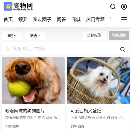
首页
领养
宠友圈子
问答
商城
热门专题
宠物企业
全部标签
狗狗图片
排序
筛选
咬着网球的狗狗图片
可爱西施犬壁纸
咬着网球的狗狗图片 狗狗 网球 萌狗
可爱西施犬壁纸 可爱小狗 可爱 西施
狗 萌宠 小狗 可爱 小动物 萌犬 可爱
犬 长毛犬 小狗 狗狗 萌宠 宠物 可爱
狗狗图片
狗狗图片
小狗 宠物狗 可爱动物 生物世界 图
狗狗 动物 生物世界 图片大全 高清