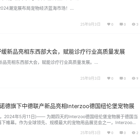
024潮宠展布局宠物经济蓝海市场！...
25年9月3日
0
0
3
舒缓新品亮相东西部大会，赋能诊疗行业高质量发展
新品亮相东西部大会，赋能诊疗行业高质量发展。...
25年9月3日
0
0
9
a爱诺德旗下中德联产新品亮相Interzoo德国纽伦堡宠物展
024年5月11日)—— 为期四天的Interzoo德国纽伦堡宠物展于德国当
落下帷幕。作为全球领先、规模最大的宠物用品展览会之一，Interzoo无
物行业发展趋势的风向标，本届展会拥有超过2000家来自60多个国家的
25年9月3日
0
0
2
、探索全宠物行业的最新趋势和发展，内容齐全且专业。作为德国首屈一