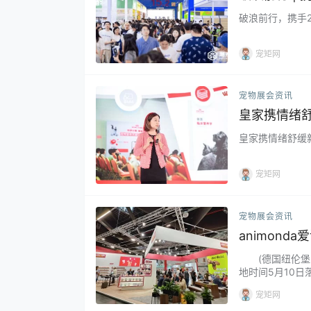
破浪前行，携手2
宠矩网
宠物展会资讯
皇家携情绪
皇家携情绪舒缓
宠矩网
宠物展会资讯
animond
(德国纽伦堡，2
地时间5月10日
疑是每年全球宠
宠矩网
展商参与，展示