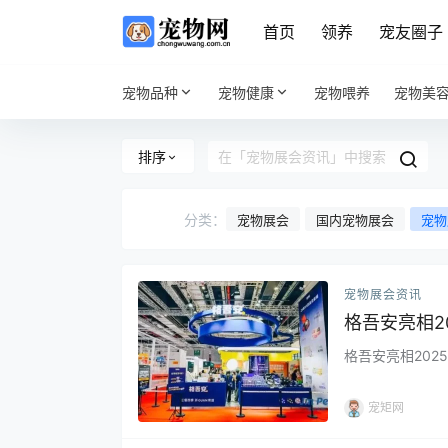
首页
领养
宠友圈子
宠物品种
宠物健康
宠物喂养
宠物美
排序
分类：
宠物展会
国内宠物展会
宠物
宠物展会资讯
格吾安亮相2
格吾安亮相2025
宠矩网