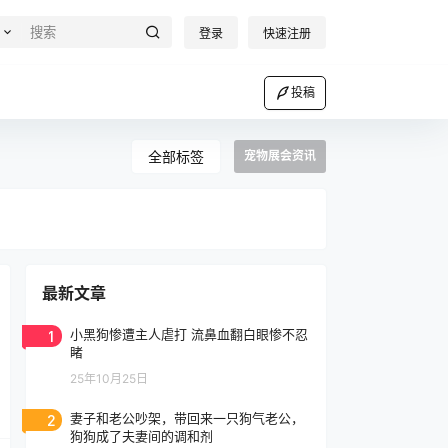
登录
快速注册
投稿
全部标签
宠物展会资讯
最新文章
1
小黑狗惨遭主人虐打 流鼻血翻白眼惨不忍
睹
25年10月25日
2
妻子和老公吵架，带回来一只狗气老公，
狗狗成了夫妻间的调和剂