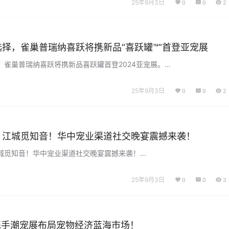
25年9月3日
0
0
2
择，雀巢普瑞纳喜跃将携新品“喜跃罐™”首登亚宠展
雀巢普瑞纳喜跃将携新品喜跃罐首登2024亚宠展。...
25年9月3日
0
0
2
，江城觅知音！华中宠业渠道社交晚宴震撼来袭！
觅知音！华中宠业渠道社交晚宴震撼来袭！...
25年9月3日
0
0
3
 携手潮宠展布局宠物经济蓝海市场！