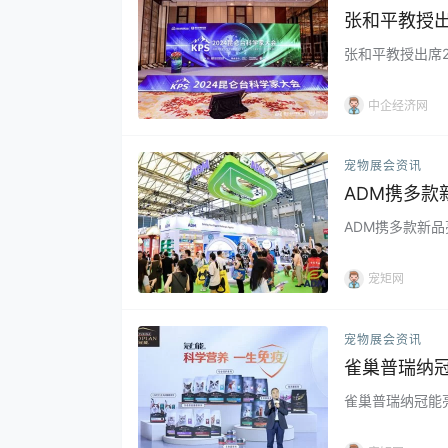
张和平教授出
张和平教授出席2
中企经济网
宠物展会资讯
ADM携多款
ADM携多款新品
宠矩网
宠物展会资讯
雀巢普瑞纳
解决方案
雀巢普瑞纳冠能亮