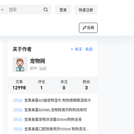
登录
快速注册
投稿
关于作者
关注
私信
宠物网
初中
Lv2
文章
评论
关注
粉丝
12998
1
0
3
[商品]
宝莱美露40抽宠物湿巾 狗狗擦眼睛湿纸巾
[商品]
宝莱美露500ML宠物除臭剂狗狗祛味剂
[商品]
宝莱美露宠物沐浴露500ml狗狗浴液
[商品]
宝莱美露口腔除臭喷剂100ml 狗狗清洁口