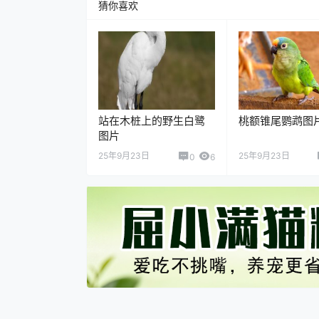
猜你喜欢
站在木桩上的野生白鹭
桃额锥尾鹦鹉图
图片
25年9月23日
25年9月23日
0
6