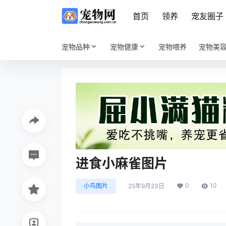
首页
领养
宠友圈子
宠物品种
宠物健康
宠物喂养
宠物美
进食小麻雀图片
0
10
小鸟图片
25年9月23日