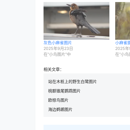
灰色小麻雀图片
小麻雀
2025年9月23日
2025年
在“小鸟图片”中
在“小鸟
相关文章：
站在木桩上的野生白鹭图片
桃额锥尾鹦鹉图片
欧椋鸟图片
海边鹈鹕图片