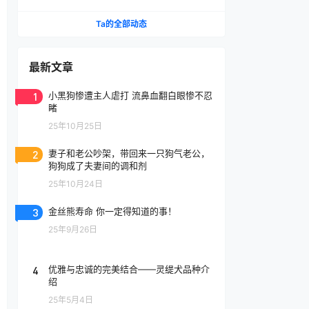
腔喷雾
Ta的全部动态
最新文章
1
小黑狗惨遭主人虐打 流鼻血翻白眼惨不忍
睹
25年10月25日
2
妻子和老公吵架，带回来一只狗气老公，
狗狗成了夫妻间的调和剂
25年10月24日
3
金丝熊寿命 你一定得知道的事！
25年9月26日
4
优雅与忠诚的完美结合——灵缇犬品种介
绍
25年5月4日