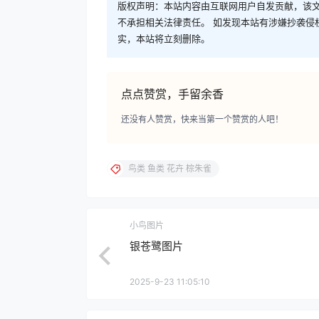
版权声明：本站内容由互联网用户自发贡献，该文
不承担相关法律责任。 如发现本站有涉嫌抄袭侵权/违
实，本站将立刻删除。
点点赞赏，手留余香
还没有人赞赏，快来当第一个赞赏的人吧！
鸟类 鱼类 花卉 棕朱雀
小鸟图片
银苍鹭图片
2025-9-23 11:05:10