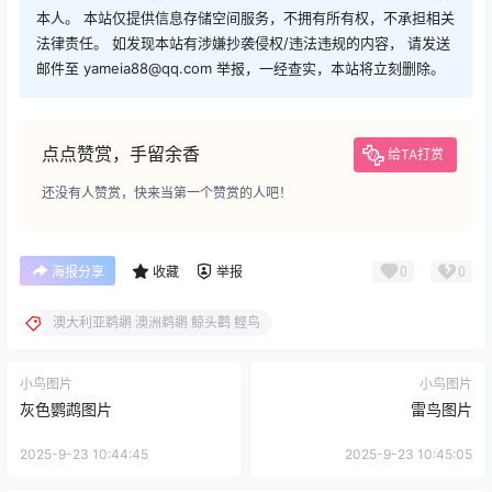
本人。 本站仅提供信息存储空间服务，不拥有所有权，不承担相关
法律责任。 如发现本站有涉嫌抄袭侵权/违法违规的内容， 请发送
邮件至 yameia88@qq.com 举报，一经查实，本站将立刻删除。
点点赞赏，手留余香
给TA打赏
还没有人赞赏，快来当第一个赞赏的人吧！
0
0
海报分享
收藏
举报
澳大利亚鹈鹕 澳洲鹈鹕 鲸头鹳 鲣鸟
小鸟图片
小鸟图片
灰色鹦鹉图片
雷鸟图片
2025-9-23 10:44:45
2025-9-23 10:45:05