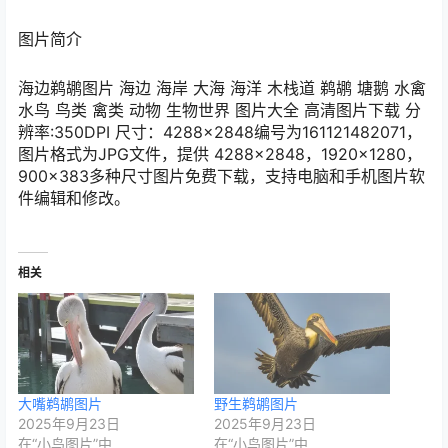
图片简介
海边鹈鹕图片 海边 海岸 大海 海洋 木栈道 鹈鹕 塘鹅 水禽
水鸟 鸟类 禽类 动物 生物世界 图片大全 高清图片下载 分
辨率:350DPI 尺寸：4288×2848编号为161121482071，
图片格式为JPG文件，提供 4288×2848，1920×1280，
900×383多种尺寸图片免费下载，支持电脑和手机图片软
件编辑和修改。
相关
大嘴鹈鹕图片
野生鹈鹕图片
2025年9月23日
2025年9月23日
在“小鸟图片”中
在“小鸟图片”中