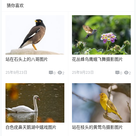
猜你喜欢
站在石头上的八哥图片
花丛蜂鸟鹰蛾飞舞摄影图片
25年9月23日
25年9月23日
0
2
0
2
白色疣鼻天鹅湖中嬉戏图片
站在枝头的黄莺鸟摄影图片