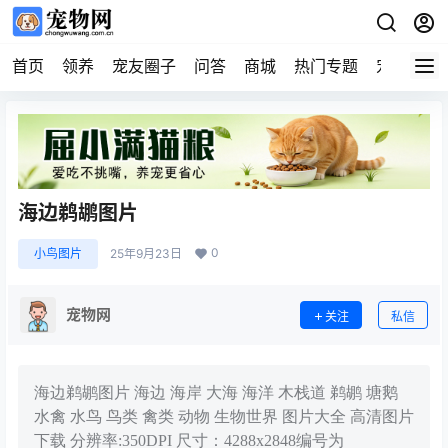
首页
领养
宠友圈子
问答
商城
热门专题
宠物企业
海边鹈鹕图片
0
小鸟图片
25年9月23日
宠物网
关注
私信
海边鹈鹕图片 海边 海岸 大海 海洋 木栈道 鹈鹕 塘鹅
水禽 水鸟 鸟类 禽类 动物 生物世界 图片大全 高清图片
下载 分辨率:350DPI 尺寸：4288x2848编号为