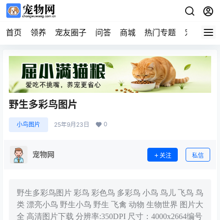
首页
领养
宠友圈子
问答
商城
热门专题
宠物企业
野生多彩鸟图片
0
小鸟图片
25年9月23日
宠物网
关注
私信
野生多彩鸟图片 彩鸟 彩色鸟 多彩鸟 小鸟 鸟儿 飞鸟 鸟
类 漂亮小鸟 野生小鸟 野生 飞禽 动物 生物世界 图片大
全 高清图片下载 分辨率:350DPI 尺寸：4000x2664编号