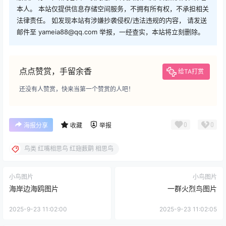
本人。 本站仅提供信息存储空间服务，不拥有所有权，不承担相关
法律责任。 如发现本站有涉嫌抄袭侵权/违法违规的内容， 请发送
邮件至 yameia88@qq.com 举报，一经查实，本站将立刻删除。
点点赞赏，手留余香
给TA打赏
还没有人赞赏，快来当第一个赞赏的人吧！
0
0
海报分享
收藏
举报
鸟类 红嘴相思鸟 红翅薮鹛 相思鸟
小鸟图片
小鸟图片
海岸边海鸥图片
一群火烈鸟图片
2025-9-23 11:02:00
2025-9-23 11:02:05