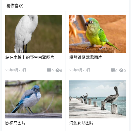
猜你喜欢
站在木桩上的野生白鹭图片
桃额锥尾鹦鹉图片
25年9月23日
25年9月23日
0
6
0
0
欧椋鸟图片
海边鹈鹕图片