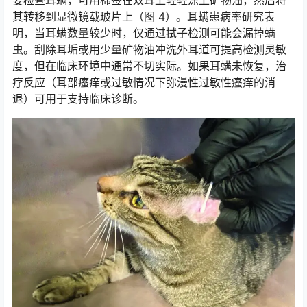
要检查耳螨，可用棉签在双耳上轻轻涂上矿物油，然后将
其转移到显微镜载玻片上（图 4）。耳螨患病率研究表
明，当耳螨数量较少时，仅通过拭子检测可能会漏掉螨
虫。刮除耳垢或用少量矿物油冲洗外耳道可提高检测灵敏
度，但在临床环境中通常不切实际。如果耳螨未恢复，治
疗反应（耳部瘙痒或过敏情况下弥漫性过敏性瘙痒的消
退）可用于支持临床诊断。