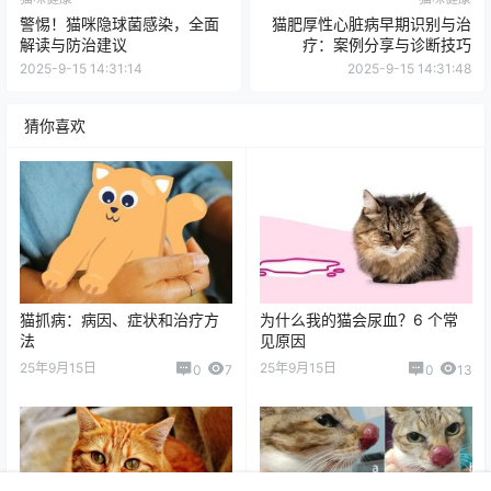
警惕！猫咪隐球菌感染，全面
猫肥厚性心脏病早期识别与治
解读与防治建议
疗：案例分享与诊断技巧
2025-9-15 14:31:14
2025-9-15 14:31:48
猜你喜欢
猫抓病：病因、症状和治疗方
为什么我的猫会尿血？6 个常
法
见原因
25年9月15日
25年9月15日
0
7
0
13