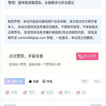
警惕！猫咪隐球菌感染，全面解读与防治建议
版权声明：本站内容由互联网用户自发贡献，该文观点仅代表作者
本人。 本站仅提供信息存储空间服务，不拥有所有权，不承担相关
法律责任。 如发现本站有涉嫌抄袭侵权/违法违规的内容， 请发送
邮件至 yameia88@qq.com 举报，一经查实，本站将立刻删除。
点点赞赏，手留余香
给TA打赏
还没有人赞赏，快来当第一个赞赏的人吧！
0
0
海报分享
收藏
举报
古牧
喷剂
松鼠
细小
貂
猫咪健康
猫咪健康