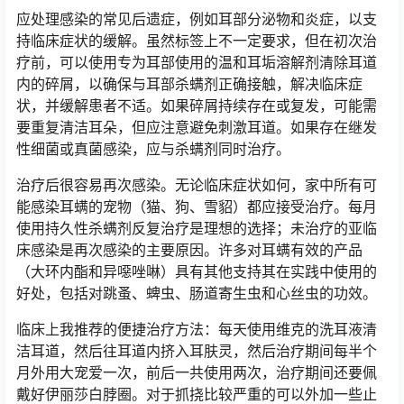
应处理感染的常见后遗症，例如耳部分泌物和炎症，以支
持临床症状的缓解。虽然标签上不一定要求，但在初次治
疗前，可以使用专为耳部使用的温和耳垢溶解剂清除耳道
内的碎屑，以确保与耳部杀螨剂正确接触，解决临床症
状，并缓解患者不适。如果碎屑持续存在或复发，可能需
要重复清洁耳朵，但应注意避免刺激耳道。如果存在继发
性细菌或真菌感染，应与杀螨剂同时治疗。
治疗后很容易再次感染。无论临床症状如何，家中所有可
能感染耳螨的宠物（猫、狗、雪貂）都应接受治疗。每月
使用持久性杀螨剂反复治疗是理想的选择；未治疗的亚临
床感染是再次感染的主要原因。许多对耳螨有效的产品
（大环内酯和异噁唑啉）具有其他支持其在实践中使用的
好处，包括对跳蚤、蜱虫、肠道寄生虫和心丝虫的功效。
临床上我推荐的便捷治疗方法：每天使用维克的洗耳液清
洁耳道，然后往耳道内挤入耳肤灵，然后治疗期间每半个
月外用大宠爱一次，前后一共使用两次，治疗期间还要佩
戴好伊丽莎白脖圈。对于抓挠比较严重的可以外加一些止