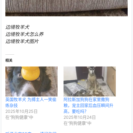
边境牧羊犬
边境牧羊犬怎么养
边境牧羊犬图片
相关
英国牧羊犬 为搏主人一笑偷
阿拉斯加狗狗在家里撒狗
练杂技
粮，宠主回家后血压瞬间升
2025年10月25日
高，要吃吗？
在“狗狗健康”中
2025年10月24日
在“狗狗健康”中