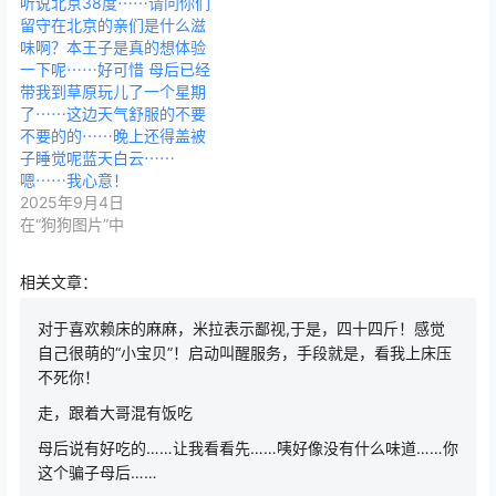
听说北京38度⋯⋯请问你们
留守在北京的亲们是什么滋
味啊？本王子是真的想体验
一下呢⋯⋯好可惜 母后已经
带我到草原玩儿了一个星期
了⋯⋯这边天气舒服的不要
不要的的⋯⋯晚上还得盖被
子睡觉呢蓝天白云⋯⋯
嗯⋯⋯我心意！
2025年9月4日
在“狗狗图片”中
相关文章：
对于喜欢赖床的麻麻，米拉表示鄙视,于是，四十四斤！感觉
自己很萌的“小宝贝”！启动叫醒服务，手段就是，看我上床压
不死你！
走，跟着大哥混有饭吃
母后说有好吃的……让我看看先……咦好像没有什么味道……你
这个骗子母后……