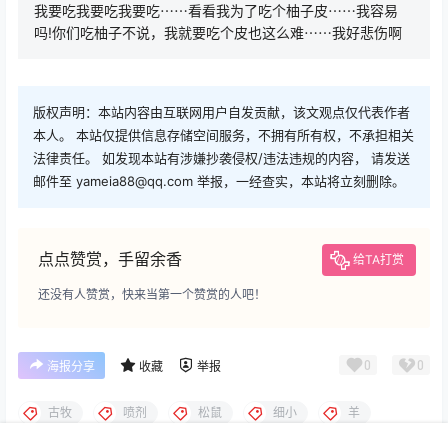
我要吃我要吃我要吃⋯⋯看看我为了吃个柚子皮⋯⋯我容易
吗!你们吃柚子不说，我就要吃个皮也这么难⋯⋯我好悲伤啊
版权声明：本站内容由互联网用户自发贡献，该文观点仅代表作者
本人。 本站仅提供信息存储空间服务，不拥有所有权，不承担相关
法律责任。 如发现本站有涉嫌抄袭侵权/违法违规的内容， 请发送
邮件至 yameia88@qq.com 举报，一经查实，本站将立刻删除。
点点赞赏，手留余香
给TA打赏
还没有人赞赏，快来当第一个赞赏的人吧！
0
0
海报分享
收藏
举报
古牧
喷剂
松鼠
细小
羊