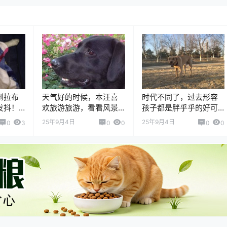
到拉布
天气好的时候，本汪喜
时代不同了，过去形容
发抖！
欢旅游旅游，看看风景
孩子都是胖乎乎的好可
！天冷
赏赏花，顺便给麻麻买
爱。现在是科学喂养看
25年9月4日
25年9月4日
0
3
0
0
0
0
。好
点伴手礼回家。别羡慕
体脂率。你们别看李可
备整个
我，睡觉本汪又钱又有
乐瘦瘦的，他有73斤，
挪进我
闲呢！汪生如此，幸福
他的体脂率特别低。
吧！
常伴。