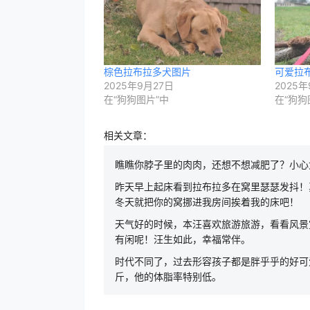
棕色拉布拉多犬图片
可爱拉
2025年9月27日
2025年
在“狗狗图片”中
在“狗狗
相关文章：
瞧瞧你脖子里的肉肉，还想不想减肥了？小心
昨天早上起床看到拉布拉多在窝里瑟瑟发抖！
冬天就把你的窝挪进我房间挨着我的床吧！
天气好的时候，本汪喜欢旅游旅游，看看风景
有闲呢！汪生如此，幸福常伴。
时代不同了，过去形容孩子都是胖乎乎的好可
斤，他的体脂率特别低。