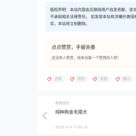
版权声明：本站内容由互联网用户自发贡献，该文
不承担相关法律责任。 如发现本站有涉嫌抄袭侵权/违
实，本站将立刻删除。
点点赞赏，手留余香
还没有人赞赏，快来当第一个赞赏的人吧！
古牧
喷剂
松鼠
细小
狗狗图片
纯种狗金毛猎犬
2025-9-4 11:54:13