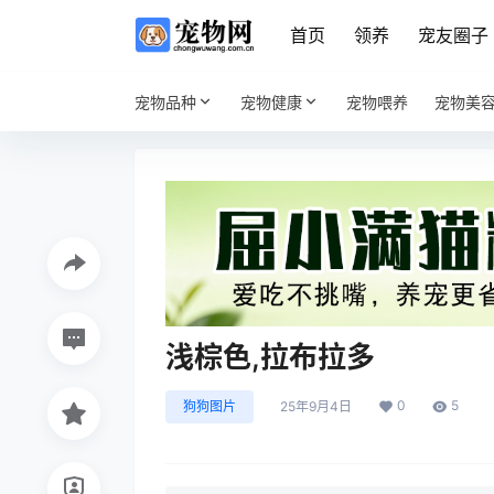
首页
领养
宠友圈子
宠物品种
宠物健康
宠物喂养
宠物美
浅棕色,拉布拉多
0
5
狗狗图片
25年9月4日