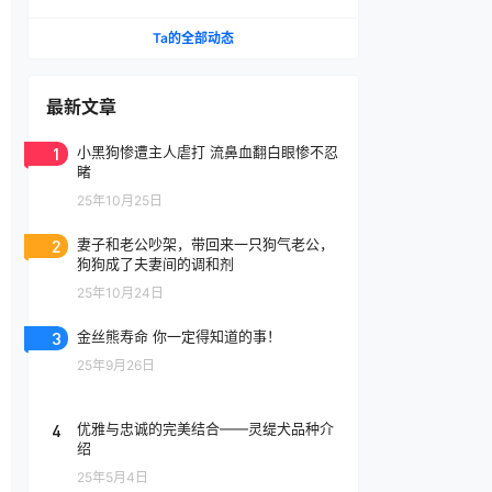
Ta的全部动态
最新文章
1
小黑狗惨遭主人虐打 流鼻血翻白眼惨不忍
睹
25年10月25日
2
妻子和老公吵架，带回来一只狗气老公，
狗狗成了夫妻间的调和剂
25年10月24日
3
金丝熊寿命 你一定得知道的事！
25年9月26日
4
优雅与忠诚的完美结合——灵缇犬品种介
绍
25年5月4日