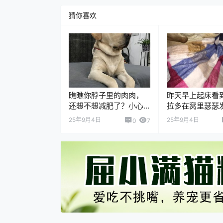
猜你喜欢
瞧瞧你脖子里的肉肉，
昨天早上起床看
还想不想减肥了？小心
拉多在窝里瑟瑟
女朋友嫌弃你！
真是心痛死我了
25年9月4日
25年9月4日
0
7
就这样睡确实冷
吧，昨晚开始准
冬天就把你的窝
房间挨着我的床