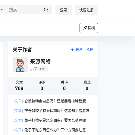
登录
快速注册
投稿
关于作者
关注
私信
来源网络
小学
Lv1
文章
评论
关注
粉丝
708
0
0
0
[文章]
仓鼠拉稀会自愈吗？还是要看拉稀程度
[文章]
被仓鼠咬了有潜伏期吗？这些知识看看准
没错
[文章]
兔子打喷嚏是怎么回事？要怎么处理呢
[文章]
兔子不吃东西怎么办？三个方面要注意