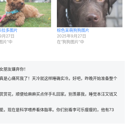
布拉多图片
棕色呆萌狗狗图片
9月27日
2025年9月27日
图片”中
在“狗狗图片”中
女朋友嫌弃你！
真是心痛死我了！天冷就这样睡确实冷。好吧，昨晚开始准备整个
赏赏花，顺便给麻麻买点伴手礼回家。别羡慕我，睡觉本汪又钱又
爱。现在是科学喂养看体脂率。你们别看李可乐瘦瘦的，他有73