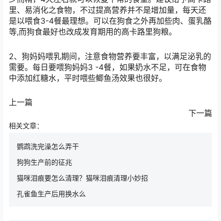
里、易消化之食物，不过提高营养并不是增加量，每天还
是以喂食3-4餐最理想。可以在狗食之外再加些肉、蛋乳酪
等,而狗食最好也改成发育期用的高卡路里狗粮。
2、狗妈妈喂乳期间，注意食物营养要丰富，以满足泌乳的
需要。每日要喂狗妈妈3 -4餐，如果奶水不足，可在食物
中添加红糖水，平时喂些鲫鱼汤效果也很好。
上一篇
下一篇
相关文章：
鹦鹉洗完澡怎么弄干
狗狗生产前的征兆
猫咪泪痕要怎么清理？猫咪泪痕清理小妙招
孔雀鱼生产后用换水么