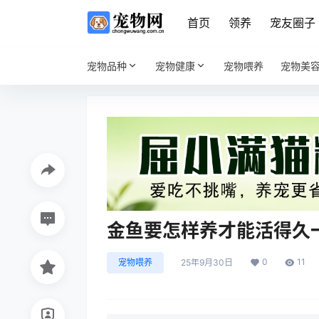
首页
领养
宠友圈子
宠物品种
宠物健康
宠物喂养
宠物美
金鱼要怎样养才能活得久
0
11
宠物喂养
25年9月30日