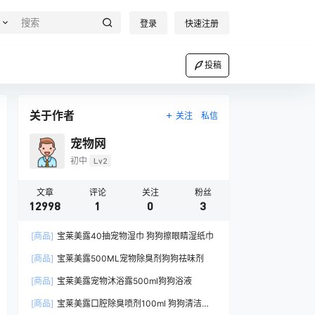
登录
快速注册
投稿
关于作者
关注
私信
宠物网
初中
Lv2
文章
评论
关注
粉丝
12998
1
0
3
[商品]
宝莱美露40抽宠物湿巾 狗狗擦眼睛湿纸巾
[商品]
宝莱美露500ML宠物除臭剂狗狗祛味剂
[商品]
宝莱美露宠物沐浴露500ml狗狗浴液
[商品]
宝莱美露口腔除臭喷剂100ml 狗狗清洁口