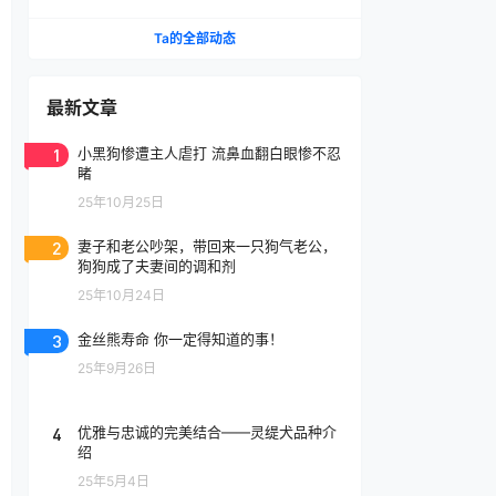
腔喷雾
Ta的全部动态
最新文章
1
小黑狗惨遭主人虐打 流鼻血翻白眼惨不忍
睹
25年10月25日
2
妻子和老公吵架，带回来一只狗气老公，
狗狗成了夫妻间的调和剂
25年10月24日
3
金丝熊寿命 你一定得知道的事！
25年9月26日
4
优雅与忠诚的完美结合——灵缇犬品种介
绍
25年5月4日