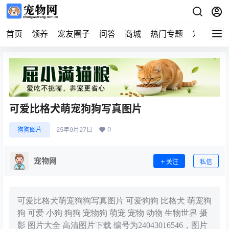
首页
领养
宠友圈子
问答
商城
热门专题
宠物企业
可爱比格犬萌宠狗狗写真图片
0
狗狗图片
25年9月27日
宠物网
关注
私信
可爱比格犬萌宠狗狗写真图片 可爱狗狗 比格犬 萌宠狗
狗 可爱 小狗 狗狗 宠物狗 萌宠 宠物 动物 生物世界 摄
影 图片大全 高清图片下载 编号为24043016546，图片