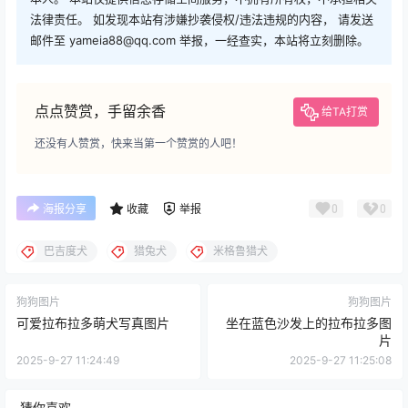
法律责任。 如发现本站有涉嫌抄袭侵权/违法违规的内容， 请发送
邮件至 yameia88@qq.com 举报，一经查实，本站将立刻删除。
点点赞赏，手留余香
给TA打赏
还没有人赞赏，快来当第一个赞赏的人吧！
0
0
海报分享
收藏
举报
巴吉度犬
猎兔犬
米格鲁猎犬
狗狗图片
狗狗图片
可爱拉布拉多萌犬写真图片
坐在蓝色沙发上的拉布拉多图
片
2025-9-27 11:24:49
2025-9-27 11:25:08
猜你喜欢