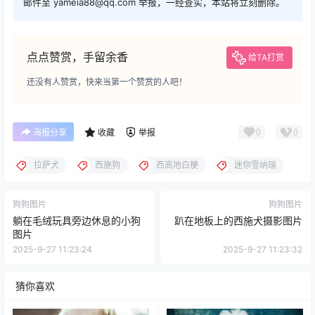
邮件至 yameia88@qq.com 举报，一经查实，本站将立刻删除。
点点赞赏，手留余香
给TA打赏
还没有人赞赏，快来当第一个赞赏的人吧！
0
0
海报分享
收藏
举报
拉萨犬
西施狗
西高地白梗
迷你雪纳瑞
狗狗图片
狗狗图片
躺在毛绒玩具旁边休息的小狗
趴在地板上的西施犬摄影图片
图片
2025-9-27 11:23:24
2025-9-27 11:23:32
猜你喜欢