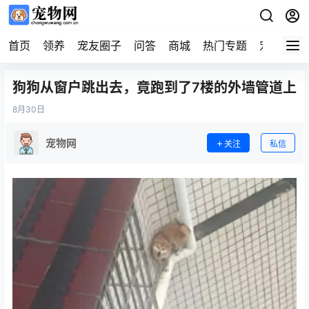
首页
领养
宠友圈子
问答
商城
热门专题
宠物企业
狗狗从窗户跳出去，竟跑到了7楼的外墙管道上
8月
30日
宠物网
关注
私信