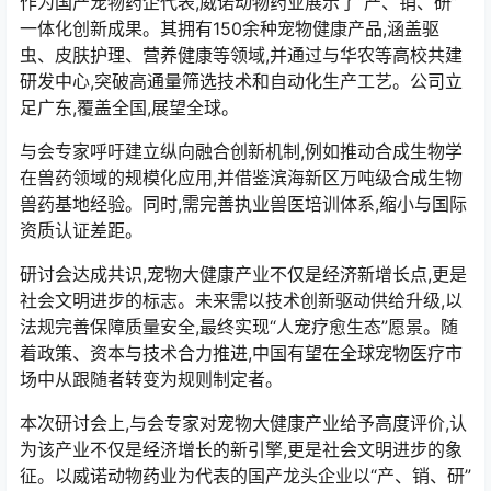
作为国产宠物药企代表,威诺动物药业展示了“产、销、研”
一体化创新成果。其拥有150余种宠物健康产品,涵盖驱
虫、皮肤护理、营养健康等领域,并通过与华农等高校共建
研发中心,突破高通量筛选技术和自动化生产工艺。公司立
足广东,覆盖全国,展望全球。
与会专家呼吁建立纵向融合创新机制,例如推动合成生物学
在兽药领域的规模化应用,并借鉴滨海新区万吨级合成生物
兽药基地经验。同时,需完善执业兽医培训体系,缩小与国际
资质认证差距。
研讨会达成共识,宠物大健康产业不仅是经济新增长点,更是
社会文明进步的标志。未来需以技术创新驱动供给升级,以
法规完善保障质量安全,最终实现“人宠疗愈生态”愿景。随
着政策、资本与技术合力推进,中国有望在全球宠物医疗市
场中从跟随者转变为规则制定者。
本次研讨会上,与会专家对宠物大健康产业给予高度评价,认
为该产业不仅是经济增长的新引擎,更是社会文明进步的象
征。以威诺动物药业为代表的国产龙头企业以“产、销、研”