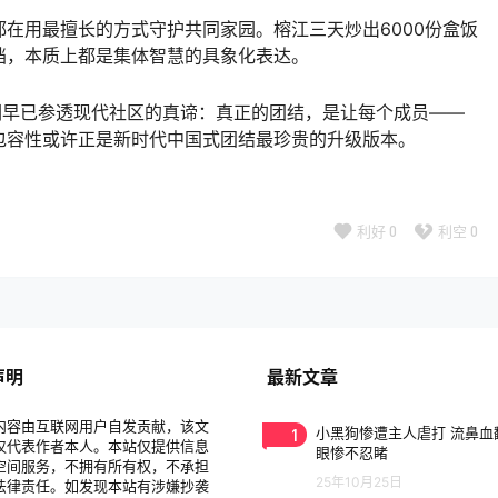
在用最擅长的方式守护共同家园。榕江三天炒出6000份盒饭
档，本质上都是集体智慧的具象化表达。
们早已参透现代社区的真谛：真正的团结，是让每个成员——
包容性或许正是新时代中国式团结最珍贵的升级版本。
利好
0
利空
0
声明
最新文章
内容由互联网用户自发贡献，该文
1
小黑狗惨遭主人虐打 流鼻血
仅代表作者本人。本站仅提供信息
眼惨不忍睹
空间服务，不拥有所有权，不承担
25年10月25日
法律责任。如发现本站有涉嫌抄袭