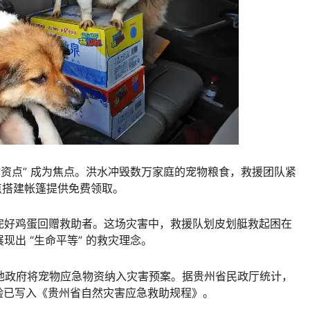
物资点” 成为焦点。洪水冲毁数万家庭的宠物粮食，救援团队紧
置点搭建帐篷提供免费领取。
完好鸡蛋回赠救助者。这场灾害中，救援队划皮划艇救起困在
出 “生命平等” 的救灾理念。
多地政府将宠物应急物资纳入灾害预案。据贵州省民政厅统计，
经验已写入《贵州省自然灾害应急救助规程》。