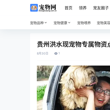
首页
领养
宠友圈子
宠物品种
宠物健康
宠物喂养
宠物美
贵州洪水现宠物专属物资
1
8月
30日