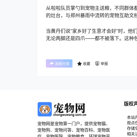
从啦啦队员掌勺到宠物主送粮，不同群体都
的灶台，与郑州暴雨中流转的宠物互助文
当黄丹们说”家乡好了生意才会好”时，他
无论两脚还是四爪——都不被落下。这种
海报分享
收藏
举报
版权
本站
观点
宠物网是宠物第一门户，提供宠物猫、
存储
宠物狗、宠物问答、宠物百科、宠物医
相关
疗、宠物医院、宠物粮食、环球宠物平