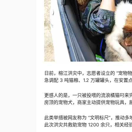
日前，榕江洪灾中，志愿者设立的 “宠物
急调配 3 吨猫粮、1.2 万罐罐头，在安
更感人的是，一只被投喂的流浪橘猫叼来
房顶的宠物犬，商家主动提供宠物玩具，展现
此类举措被网友称为 “文明标尺”，推动
此次洪灾共救助宠物 1200 余只，相关