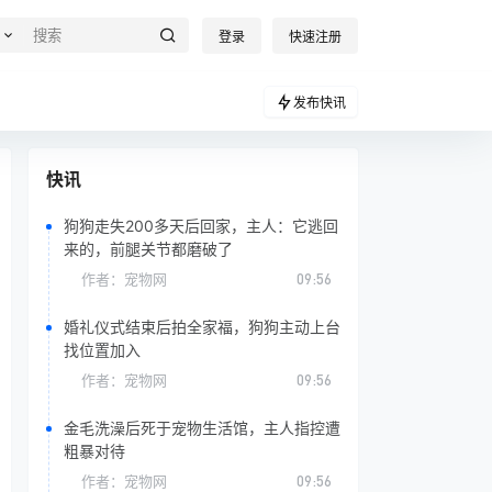
登录
快速注册
发布快讯
快讯
狗狗走失200多天后回家，主人：它逃回
来的，前腿关节都磨破了
作者：
宠物网
09:56
婚礼仪式结束后拍全家福，狗狗主动上台
找位置加入
作者：
宠物网
09:56
金毛洗澡后死于宠物生活馆，主人指控遭
粗暴对待
作者：
宠物网
09:56