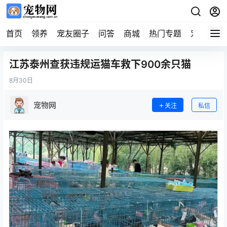
首页
领养
宠友圈子
问答
商城
热门专题
宠物企业
江苏泰州查获违规运猫车救下900余只猫
8月
30日
宠物网
关注
私信