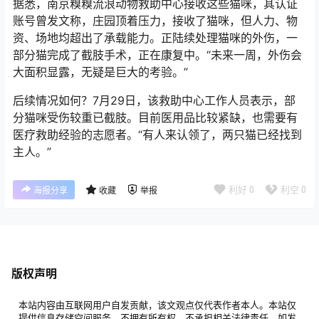
据悉，南京糗糗流浪动物救助中心接收这些猫咪，其认证
账号曾发文称，庄园顶着压力，接收了猫咪，但人力、物
资、场地均超出了承载能力。正陆续处理猫咪的外伤，一
部分猫完成了截肢手术，正在康复中。“未来一周，外伤会
大面积显露，无疑是巨大的考验。”
后续情况如何？7月29日，该救助中心工作人员表示，部
分猫咪受伤较重已截肢。目前医用品比较紧缺，也需要有
医疗救助经验的志愿者。“有人来认领了，两只猫已经找到
主人。”
利好
0
利空
0
海报分享
收藏
举报
版权声明
本站内容由互联网用户自发贡献，该文观点仅代表作者本人。本站仅
提供信息存储空间服务，不拥有所有权，不承担相关法律责任。如发