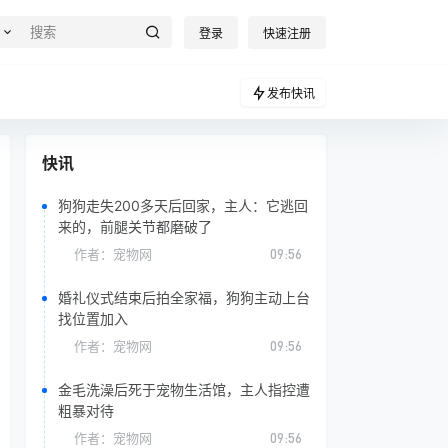
登录
快速注册
发布快讯
快讯
狗狗走失200多天后回家，主人：它逃回
来的，前腿关节都磨破了
作者：
宠物网
09:56
婚礼仪式结束后拍全家福，狗狗主动上台
找位置加入
作者：
宠物网
09:56
金毛洗澡后死于宠物生活馆，主人指控遭
粗暴对待
作者：
宠物网
09:56