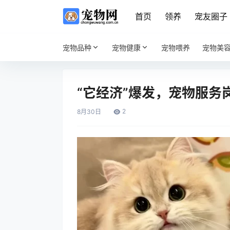
首页
领养
宠友圈子
宠物品种
宠物健康
宠物喂养
宠物美
“它经济”爆发，宠物服务
2
8月
30日