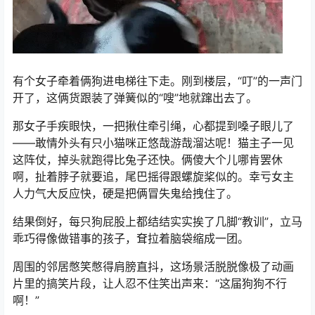
有个女子牵着俩狗进电梯往下走。刚到楼层，“叮”的一声门
开了，这俩货跟装了弹簧似的“嗖”地就蹿出去了。
那女子手疾眼快，一把揪住牵引绳，心都提到嗓子眼儿了
——敢情外头有只小猫咪正悠哉游哉溜达呢！猫主子一见
这阵仗，掉头就跑得比兔子还快。俩傻大个儿哪肯罢休
啊，扯着脖子就要追，尾巴摇得跟螺旋桨似的。幸亏女主
人力气大反应快，硬是把俩冒失鬼给拽住了。
结果倒好，每只狗屁股上都结结实实挨了几脚“教训”，立马
乖巧得像做错事的孩子，耷拉着脑袋缩成一团。
周围的邻居憋笑憋得肩膀直抖，这场景活脱脱像极了动画
片里的搞笑片段，让人忍不住笑出声来：“这届狗狗不行
啊！”