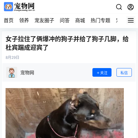
首页
领养
宠友圈子
问答
商城
热门专题
宠物企业
女子拉住了俩爆冲的狗子并给了狗子几脚，给
杜宾踹成迎宾了
8月
29日
宠物网
关注
私信