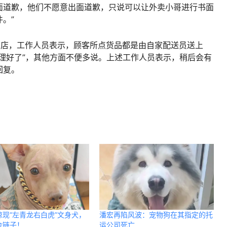
面道歉，他们不愿意出面道歉，只说可以让外卖小哥进行书面
。”
门店，工作人员表示，顾客所点货品都是由自家配送员送上
理好了”，其他方面不便多说。上述工作人员表示，稍后会有
回复。
惊现“左青龙右白虎”文身犬，
潘宏再陷风波：宠物狗在其指定的托
金链子！
运公司死亡