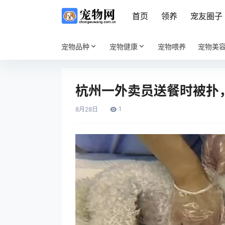
首页
领养
宠友圈子
宠物品种
宠物健康
宠物喂养
宠物美
杭州一外卖员送餐时被扑
1
8月
28日