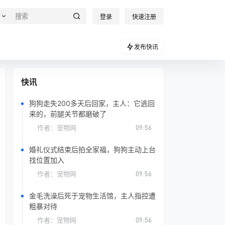
登录
快速注册
发布快讯
快讯
狗狗走失200多天后回家，主人：它逃回
来的，前腿关节都磨破了
作者：
宠物网
09:56
婚礼仪式结束后拍全家福，狗狗主动上台
找位置加入
作者：
宠物网
09:56
金毛洗澡后死于宠物生活馆，主人指控遭
粗暴对待
作者：
宠物网
09:56