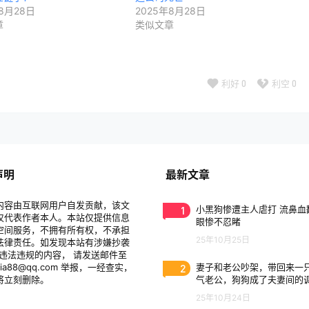
8月28日
2025年8月28日
章
类似文章
利好
0
利空
0
声明
最新文章
内容由互联网用户自发贡献，该文
1
小黑狗惨遭主人虐打 流鼻血
仅代表作者本人。本站仅提供信息
眼惨不忍睹
空间服务，不拥有所有权，不承担
25年10月25日
法律责任。如发现本站有涉嫌抄袭
/违法违规的内容， 请发送邮件至
eia88@qq.com 举报，一经查实，
2
妻子和老公吵架，带回来一
将立刻删除。
气老公，狗狗成了夫妻间的
剂
25年10月24日