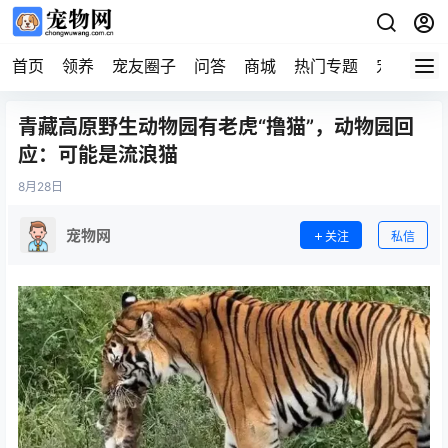
首页
领养
宠友圈子
问答
商城
热门专题
宠物企业
青藏高原野生动物园有老虎“撸猫”，动物园回
应：可能是流浪猫
8月
28日
宠物网
关注
私信