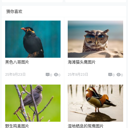
猜你喜欢
黑色八哥图片
海滩猫头鹰图片
25年9月23日
25年9月23日
0
0
0
0
野生鸣禽图片
湿地栖息的鸳鸯图片