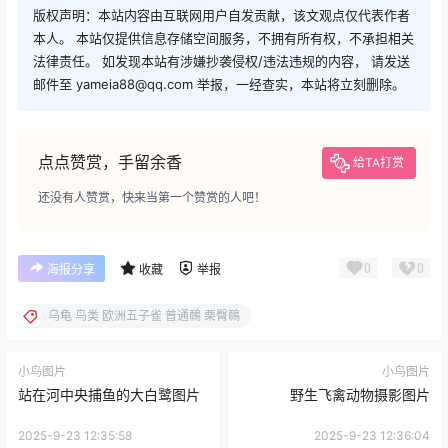
版权声明：本站内容由互联网用户自发贡献，该文观点仅代表作者
本人。 本站仅提供信息存储空间服务，不拥有所有权，不承担相关
法律责任。 如发现本站有涉嫌抄袭侵权/违法违规的内容， 请发送
邮件至 yameia88@qq.com 举报，一经查实，本站将立刻删除。
点点赞赏，手留余香
给TA打赏
还没有人赞赏，快来当第一个赞赏的人吧！
0
0
海报分享
收藏
举报
乌龟 鸟类 欧洲五子雀 普通鳾 栗臀鳾
小鸟图片
小鸟图片
站在河中央捕鱼的大白鹭图片
野生飞禽动物摄影图片
2025-9-23 12:35:58
2025-9-23 12:36:04