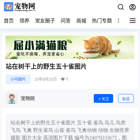
首页
领养
宠友圈子
问答
商城
热门专题
宠物企业
站在树干上的野生五十雀图片
0
小鸟图片
25年9月23日
宠物网
关注
私信
站在树干上的野生五十雀图片 五十雀 雀鸟 鸟儿 鸟类
飞鸟 飞禽 野生雀鸟 山雀 雀鸟 飞禽动物 动物 生物世界
摄影 图片大全 高清图片下载 编号为24070233675，图