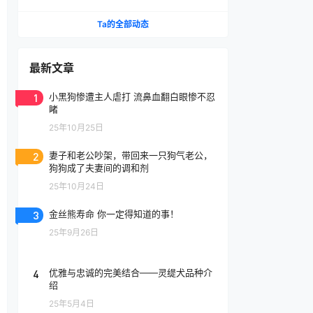
腔喷雾
Ta的全部动态
最新文章
1
小黑狗惨遭主人虐打 流鼻血翻白眼惨不忍
睹
25年10月25日
2
妻子和老公吵架，带回来一只狗气老公，
狗狗成了夫妻间的调和剂
25年10月24日
3
金丝熊寿命 你一定得知道的事！
25年9月26日
4
优雅与忠诚的完美结合——灵缇犬品种介
绍
25年5月4日