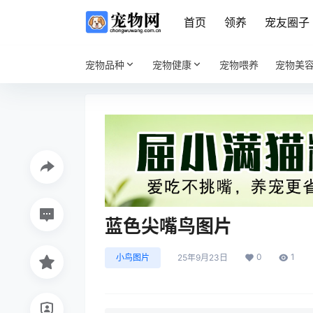
首页
领养
宠友圈子
宠物品种
宠物健康
宠物喂养
宠物美
蓝色尖嘴鸟图片
0
1
小鸟图片
25年9月23日