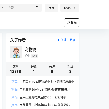
登录
快速注册
投稿
关于作者
关注
私信
宠物网
初中
Lv2
文章
评论
关注
粉丝
12998
1
0
3
[商品]
宝莱美露40抽宠物湿巾 狗狗擦眼睛湿纸巾
[商品]
宝莱美露500ML宠物除臭剂狗狗祛味剂
[商品]
宝莱美露宠物沐浴露500ml狗狗浴液
[商品]
宝莱美露口腔除臭喷剂100ml 狗狗清洁口