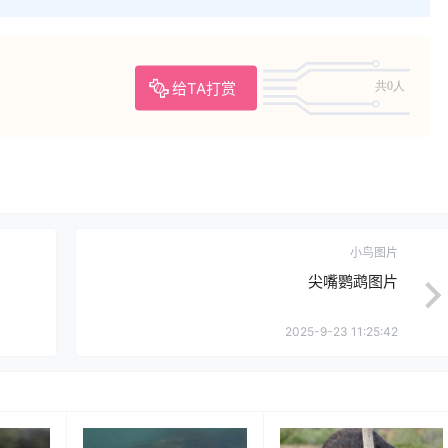
给TA打赏
共0人
小鸟图片
尖嘴鹦鹉图片
2025-9-23 11:25:42