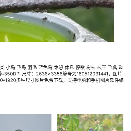
 小鸟 飞鸟 羽毛 蓝色鸟 休憩 休息 停歇 树枝 枝干 飞禽 动
50DPI 尺寸：2638×3358编号为180512031441，图片
1080*1920多种尺寸图片免费下载，支持电脑和手机图片软件编