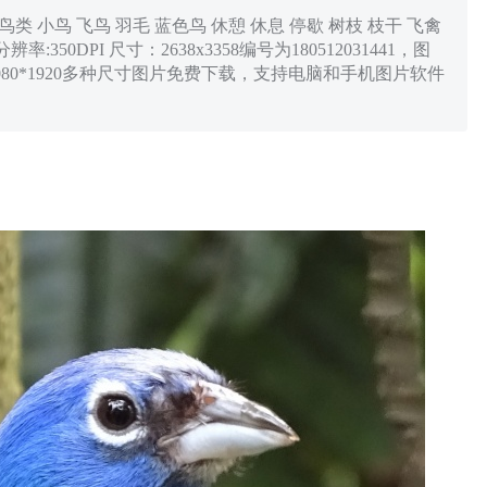
鸟类 小鸟 飞鸟 羽毛 蓝色鸟 休憩 休息 停歇 树枝 枝干 飞禽
350DPI 尺寸：2638x3358编号为180512031441，图
8，1080*1920多种尺寸图片免费下载，支持电脑和手机图片软件