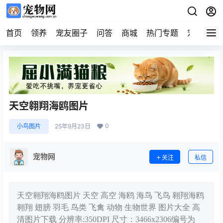
首页
领养
宠友圈子
问答
商城
热门专题
宠物企业
天空翱翔海鸥图片
0
小鸟图片
25年9月23日
宠物网
关注
私信
天空翱翔海鸥图片 天空 高空 海鸥 海鸟 飞鸟 翱翔海鸥
翱翔 翅膀 羽毛 鸟类 飞禽 动物 生物世界 图片大全 高
清图片下载 分辨率:350DPI 尺寸：3466x2306编号为