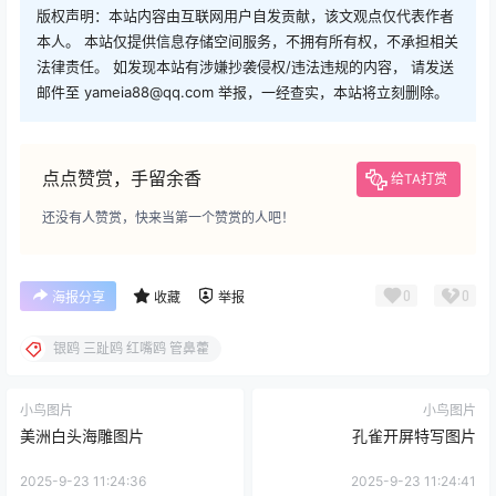
版权声明：本站内容由互联网用户自发贡献，该文观点仅代表作者
本人。 本站仅提供信息存储空间服务，不拥有所有权，不承担相关
法律责任。 如发现本站有涉嫌抄袭侵权/违法违规的内容， 请发送
邮件至 yameia88@qq.com 举报，一经查实，本站将立刻删除。
点点赞赏，手留余香
给TA打赏
还没有人赞赏，快来当第一个赞赏的人吧！
0
0
海报分享
收藏
举报
银鸥 三趾鸥 红嘴鸥 管鼻藿
小鸟图片
小鸟图片
美洲白头海雕图片
孔雀开屏特写图片
2025-9-23 11:24:36
2025-9-23 11:24:41