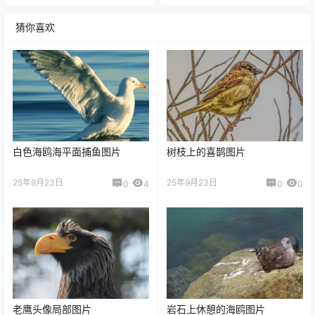
猜你喜欢
白色海鸥海平面捕鱼图片
树枝上的喜鹊图片
25年9月23日
25年9月23日
0
4
0
0
老鹰头像局部图片
岩石上休憩的海鸥图片