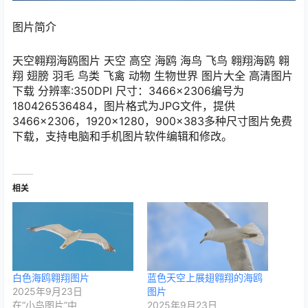
图片简介
天空翱翔海鸥图片 天空 高空 海鸥 海鸟 飞鸟 翱翔海鸥 翱
翔 翅膀 羽毛 鸟类 飞禽 动物 生物世界 图片大全 高清图片
下载 分辨率:350DPI 尺寸：3466×2306编号为
180426536484，图片格式为JPG文件，提供
3466×2306，1920×1280，900×383多种尺寸图片免费
下载，支持电脑和手机图片软件编辑和修改。
相关
白色海鸥翱翔图片
蓝色天空上展翅翱翔的海鸥
2025年9月23日
图片
在“小鸟图片”中
2025年9月23日