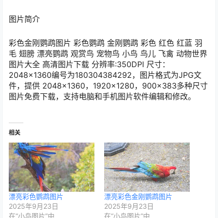
图片简介
彩色金刚鹦鹉图片 彩色鹦鹉 金刚鹦鹉 彩色 红色 红蓝 羽
毛 翅膀 漂亮鹦鹉 观赏鸟 宠物鸟 小鸟 鸟儿 飞禽 动物世界
图片大全 高清图片下载 分辨率:350DPI 尺寸：
2048×1360编号为180304384292，图片格式为JPG文
件，提供 2048×1360，1920×1280，900×383多种尺寸
图片免费下载，支持电脑和手机图片软件编辑和修改。
相关
漂亮彩色鹦鹉图片
漂亮彩色金刚鹦鹉图片
2025年9月23日
2025年9月23日
在“小鸟图片”中
在“小鸟图片”中