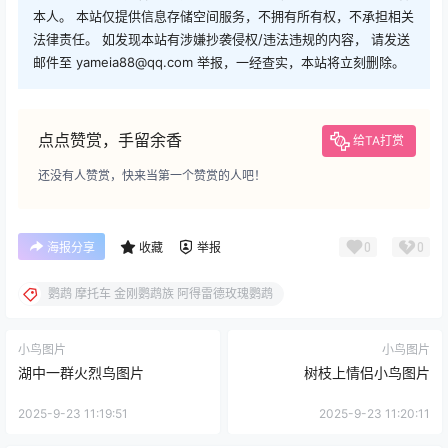
本人。 本站仅提供信息存储空间服务，不拥有所有权，不承担相关
法律责任。 如发现本站有涉嫌抄袭侵权/违法违规的内容， 请发送
邮件至 yameia88@qq.com 举报，一经查实，本站将立刻删除。
点点赞赏，手留余香
给TA打赏
还没有人赞赏，快来当第一个赞赏的人吧！
0
0
海报分享
收藏
举报
鹦鹉 摩托车 金刚鹦鹉族 阿得雷德玫瑰鹦鹉
小鸟图片
小鸟图片
湖中一群火烈鸟图片
树枝上情侣小鸟图片
2025-9-23 11:19:51
2025-9-23 11:20:11