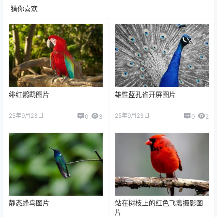
猜你喜欢
绯红鹦鹉图片
雄性蓝孔雀开屏图片
25年9月23日
25年9月23日
0
3
0
2
静态蜂鸟图片
站在树枝上的红色飞禽摄影图
片