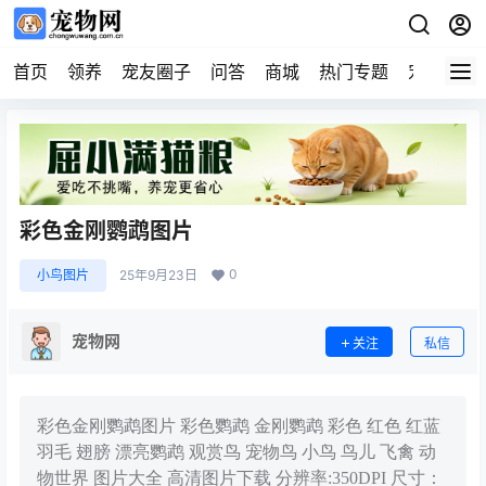
首页
领养
宠友圈子
问答
商城
热门专题
宠物企业
彩色金刚鹦鹉图片
0
小鸟图片
25年9月23日
宠物网
关注
私信
彩色金刚鹦鹉图片 彩色鹦鹉 金刚鹦鹉 彩色 红色 红蓝
羽毛 翅膀 漂亮鹦鹉 观赏鸟 宠物鸟 小鸟 鸟儿 飞禽 动
物世界 图片大全 高清图片下载 分辨率:350DPI 尺寸：