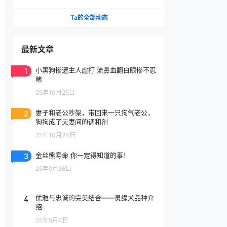
腔喷雾
Ta的全部动态
最新文章
1
小黑狗惨遭主人虐打 流鼻血翻白眼惨不忍
睹
25年10月25日
2
妻子和老公吵架，带回来一只狗气老公，
狗狗成了夫妻间的调和剂
25年10月24日
3
金丝熊寿命 你一定得知道的事！
25年9月26日
4
优雅与忠诚的完美结合——灵缇犬品种介
绍
25年5月4日