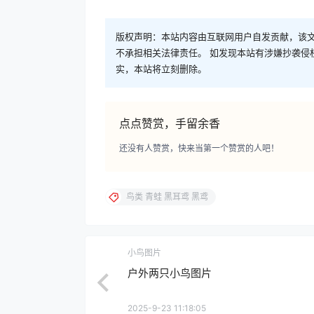
版权声明：本站内容由互联网用户自发贡献，该文
不承担相关法律责任。 如发现本站有涉嫌抄袭侵权/违
实，本站将立刻删除。
点点赞赏，手留余香
还没有人赞赏，快来当第一个赞赏的人吧！
鸟类 青蛙 黑耳鸢 黑鸢
小鸟图片
户外两只小鸟图片
2025-9-23 11:18:05