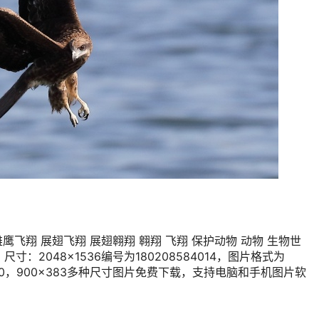
雄鹰飞翔 展翅飞翔 展翅翱翔 翱翔 飞翔 保护动物 动物 生物世
 尺寸：2048×1536编号为180208584014，图片格式为
×1280，900×383多种尺寸图片免费下载，支持电脑和手机图片软