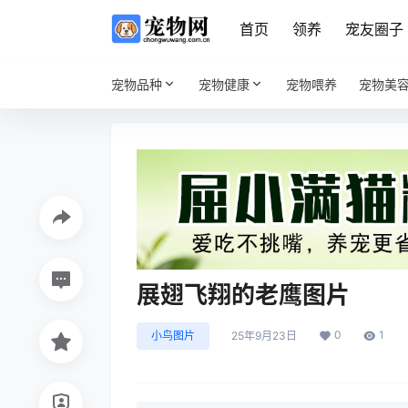
首页
领养
宠友圈子
宠物品种
宠物健康
宠物喂养
宠物美
展翅飞翔的老鹰图片
0
1
小鸟图片
25年9月23日