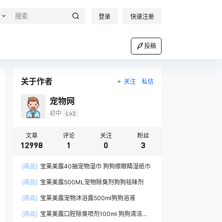
登录
快速注册
投稿
关于作者
关注
私信
宠物网
初中
Lv2
文章
评论
关注
粉丝
12998
1
0
3
[商品]
宝莱美露40抽宠物湿巾 狗狗擦眼睛湿纸巾
[商品]
宝莱美露500ML宠物除臭剂狗狗祛味剂
[商品]
宝莱美露宠物沐浴露500ml狗狗浴液
[商品]
宝莱美露口腔除臭喷剂100ml 狗狗清洁口