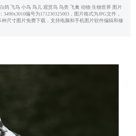
白鸽 飞鸟 小鸟 鸟儿 观赏鸟 鸟类 飞禽 动物 生物世界 图片
3490x3010编号为171230325003，图片格式为JPG文件，
，900x383多种尺寸图片免费下载，支持电脑和手机图片软件编辑和修