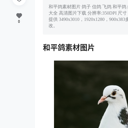
和平鸽素材图片 鸽子 信鸽 飞鸽 和平鸽 
大全 高清图片下载 分辨率:350DPI 尺寸：
提供 3490x3010，1920x1280
0
改。
和平鸽素材图片