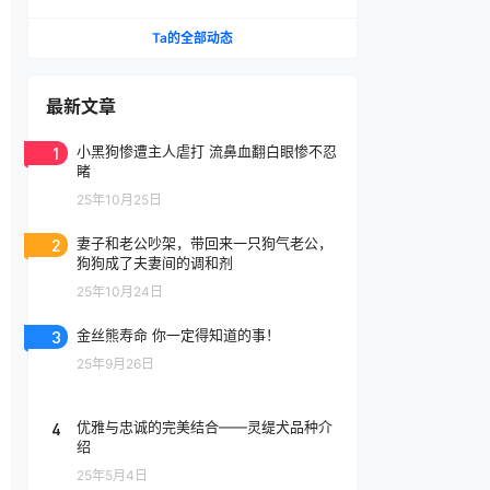
腔喷雾
Ta的全部动态
最新文章
1
小黑狗惨遭主人虐打 流鼻血翻白眼惨不忍
睹
25年10月25日
2
妻子和老公吵架，带回来一只狗气老公，
狗狗成了夫妻间的调和剂
25年10月24日
3
金丝熊寿命 你一定得知道的事！
25年9月26日
4
优雅与忠诚的完美结合——灵缇犬品种介
绍
25年5月4日