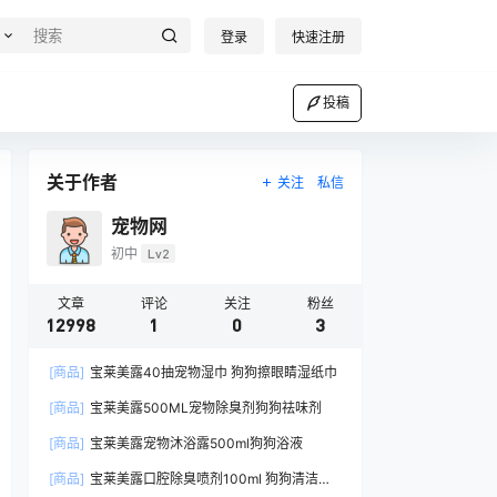
登录
快速注册
投稿
关于作者
关注
私信
宠物网
初中
Lv2
文章
评论
关注
粉丝
12998
1
0
3
[商品]
宝莱美露40抽宠物湿巾 狗狗擦眼睛湿纸巾
[商品]
宝莱美露500ML宠物除臭剂狗狗祛味剂
[商品]
宝莱美露宠物沐浴露500ml狗狗浴液
[商品]
宝莱美露口腔除臭喷剂100ml 狗狗清洁口