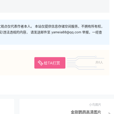
观点仅代表作者本人。 本站仅提供信息存储空间服务，不拥有所有权，
法违规的内容， 请发送邮件至 yameia88@qq.com 举报，一经查
给TA打赏
共0人
小鸟图片
金刚鹦鹉高清图片