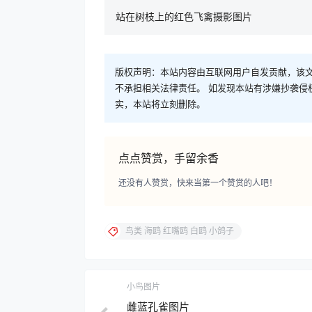
站在树枝上的红色飞禽摄影图片
版权声明：本站内容由互联网用户自发贡献，该文
不承担相关法律责任。 如发现本站有涉嫌抄袭侵权/违
实，本站将立刻删除。
点点赞赏，手留余香
还没有人赞赏，快来当第一个赞赏的人吧！
鸟类 海鸥 红嘴鸥 白鸥 小鸽子
小鸟图片
雌蓝孔雀图片