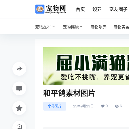
首页
领养
宠友圈子
宠物品种
宠物健康
宠物喂养
宠物美
和平鸽素材图片
0
6
小鸟图片
25年9月23日