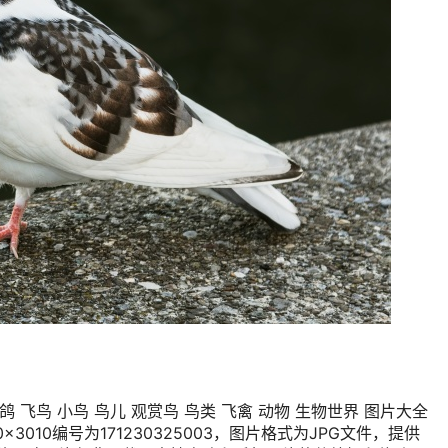
鸽 飞鸟 小鸟 鸟儿 观赏鸟 鸟类 飞禽 动物 生物世界 图片大全
0×3010编号为171230325003，图片格式为JPG文件，提供