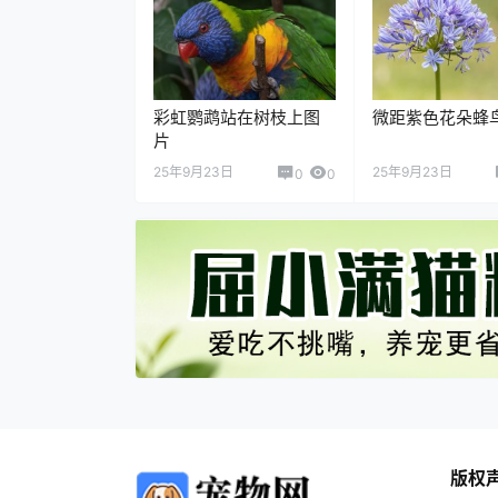
彩虹鹦鹉站在树枝上图
微距紫色花朵蜂
片
25年9月23日
25年9月23日
0
0
版权