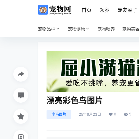
首页
领养
宠友圈子
宠物品种
宠物健康
宠物喂养
宠物美
漂亮彩色鸟图片
0
5
小鸟图片
25年9月23日