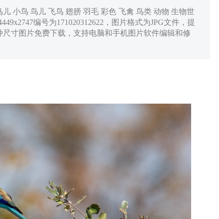
 小鸟 鸟儿 飞鸟 翅膀 羽毛 彩色 飞禽 鸟类 动物 生物世
449x2747编号为171020312622，图片格式为JPG文件，提
900x383多种尺寸图片免费下载，支持电脑和手机图片软件编辑和修