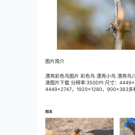
图片简介
漂亮彩色鸟图片 彩色鸟 漂亮小鸟 漂亮鸟儿 
清图片下载 分辨率:350DPI 尺寸：4449
4449×2747，1920×1280，90
相关