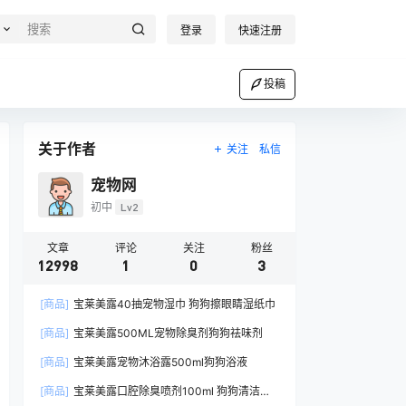
登录
快速注册
投稿
关于作者
关注
私信
宠物网
初中
Lv2
文章
评论
关注
粉丝
12998
1
0
3
[商品]
宝莱美露40抽宠物湿巾 狗狗擦眼睛湿纸巾
[商品]
宝莱美露500ML宠物除臭剂狗狗祛味剂
[商品]
宝莱美露宠物沐浴露500ml狗狗浴液
[商品]
宝莱美露口腔除臭喷剂100ml 狗狗清洁口