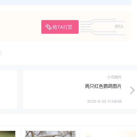
给TA打赏
共0人
小鸟图片
两只红色鹦鹉图片
2025-9-23 11:08:56