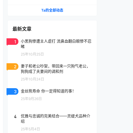
腔喷雾
Ta的全部动态
最新文章
1
小黑狗惨遭主人虐打 流鼻血翻白眼惨不忍
睹
25年10月25日
2
妻子和老公吵架，带回来一只狗气老公，
狗狗成了夫妻间的调和剂
25年10月24日
3
金丝熊寿命 你一定得知道的事！
25年9月26日
4
优雅与忠诚的完美结合——灵缇犬品种介
绍
25年5月4日