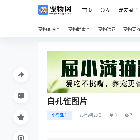
首页
领养
宠友圈子
宠物品种
宠物健康
宠物喂养
宠物美
白孔雀图片
0
7
小鸟图片
25年9月23日