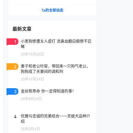
腔喷雾
Ta的全部动态
最新文章
1
小黑狗惨遭主人虐打 流鼻血翻白眼惨不忍
睹
25年10月25日
2
妻子和老公吵架，带回来一只狗气老公，
狗狗成了夫妻间的调和剂
25年10月24日
3
金丝熊寿命 你一定得知道的事！
25年9月26日
4
优雅与忠诚的完美结合——灵缇犬品种介
绍
25年5月4日