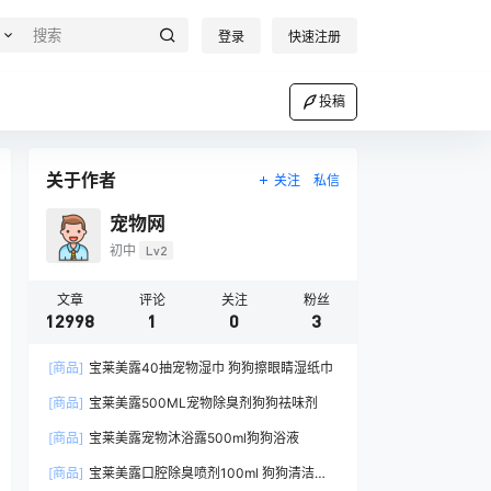
登录
快速注册
投稿
关于作者
关注
私信
宠物网
初中
Lv2
文章
评论
关注
粉丝
12998
1
0
3
[商品]
宝莱美露40抽宠物湿巾 狗狗擦眼睛湿纸巾
[商品]
宝莱美露500ML宠物除臭剂狗狗祛味剂
[商品]
宝莱美露宠物沐浴露500ml狗狗浴液
[商品]
宝莱美露口腔除臭喷剂100ml 狗狗清洁口