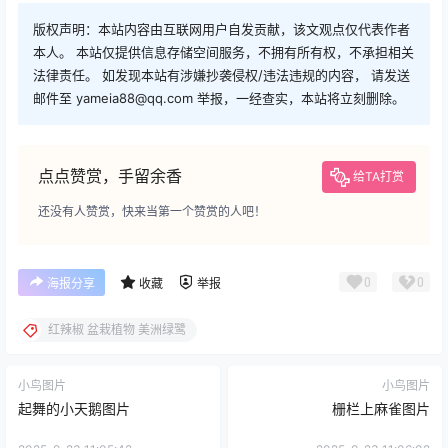
版权声明：本站内容由互联网用户自发贡献，该文观点仅代表作者
本人。 本站仅提供信息存储空间服务，不拥有所有权，不承担相关
法律责任。 如发现本站有涉嫌抄袭侵权/违法违规的内容， 请发送
邮件至 yameia88@qq.com 举报，一经查实，本站将立刻删除。
点点赞赏，手留余香
给TA打赏
还没有人赞赏，快来当第一个赞赏的人吧！
0
0
海报分享
收藏
举报
红辣椒 盆栽植物 美洲绿鹭
小鸟图片
小鸟图片
起舞的小天鹅图片
栅栏上麻雀图片