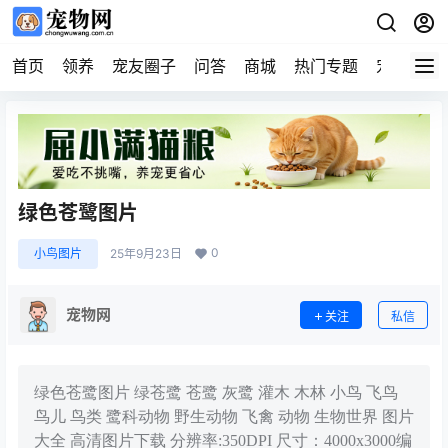
首页
领养
宠友圈子
问答
商城
热门专题
宠物企业
绿色苍鹭图片
0
小鸟图片
25年9月23日
宠物网
关注
私信
绿色苍鹭图片 绿苍鹭 苍鹭 灰鹭 灌木 木林 小鸟 飞鸟
鸟儿 鸟类 鹭科动物 野生动物 飞禽 动物 生物世界 图片
大全 高清图片下载 分辨率:350DPI 尺寸：4000x3000编