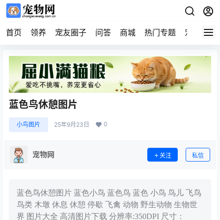
首页
领养
宠友圈子
问答
商城
热门专题
宠物企业
蓝色鸟休憩图片
0
小鸟图片
25年9月23日
宠物网
关注
私信
蓝色鸟休憩图片 蓝色小鸟 蓝色鸟 蓝色 小鸟 鸟儿 飞鸟
鸟类 木墩 休息 休憩 停歇 飞禽 动物 野生动物 生物世
界 图片大全 高清图片下载 分辨率:350DPI 尺寸：