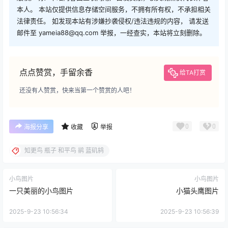
本人。 本站仅提供信息存储空间服务，不拥有所有权，不承担相关
法律责任。 如发现本站有涉嫌抄袭侵权/违法违规的内容， 请发送
邮件至 yameia88@qq.com 举报，一经查实，本站将立刻删除。
点点赞赏，手留余香
给TA打赏
还没有人赞赏，快来当第一个赞赏的人吧！
0
0
海报分享
收藏
举报
知更鸟 瓶子 和平鸟 鹟 蓝矶鸫
小鸟图片
小鸟图片
一只美丽的小鸟图片
小猫头鹰图片
2025-9-23 10:56:34
2025-9-23 10:56:39