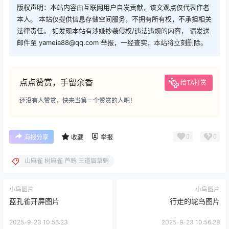
版权声明：本站内容由互联网用户自发贡献，该文观点仅代表作者
本人。 本站仅提供信息存储空间服务，不拥有所有权，不承担相关
法律责任。 如发现本站有涉嫌抄袭侵权/违法违规的内容， 请发送
邮件至 yameia88@qq.com 举报，一经查实，本站将立刻删除。
点点赞赏，手留余香
给TA打赏
还没有人赞赏，快来当第一个赞赏的人吧！
0
0
海报分享
收藏
举报
山麻雀 树麻雀 芦鹀 三道眉草鹀
小鸟图片
小鸟图片
蓝孔雀开屏图片
行走的鸵鸟图片
2025-9-23 10:56:23
2025-9-23 10:56:28