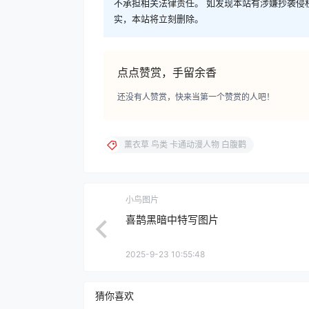
不承担相关法律责任。 如发现本站有涉嫌抄袭侵权/违
实，本站将立刻删除。
点点赞赏，手留余香
还没有人赞赏，快来当第一个赞赏的人吧！
薰衣草 鸟类 卡通动漫人物 白腹鹳
小鸟图片
喜鹊黑暗中特写图片
2025-9-23 10:55:48
猜你喜欢