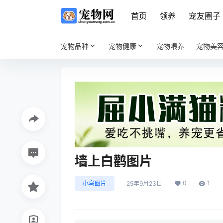
首页
领养
宠友圈子
宠物品种
宠物健康
宠物喂养
宠物美
墙上白鹳图片
0
1
小鸟图片
25年9月23日