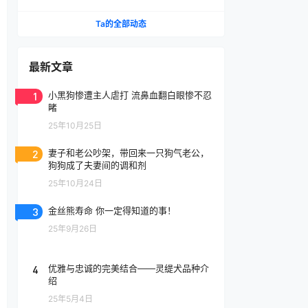
腔喷雾
Ta的全部动态
最新文章
1
小黑狗惨遭主人虐打 流鼻血翻白眼惨不忍
睹
25年10月25日
2
妻子和老公吵架，带回来一只狗气老公，
狗狗成了夫妻间的调和剂
25年10月24日
3
金丝熊寿命 你一定得知道的事！
25年9月26日
4
优雅与忠诚的完美结合——灵缇犬品种介
绍
25年5月4日