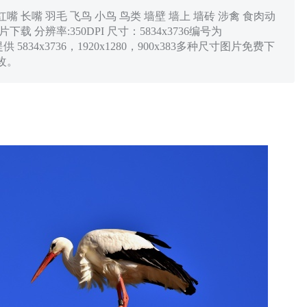
嘴 长嘴 羽毛 飞鸟 小鸟 鸟类 墙壁 墙上 墙砖 涉禽 食肉动
载 分辨率:350DPI 尺寸：5834x3736编号为
供 5834x3736，1920x1280，900x383多种尺寸图片免费下
改。