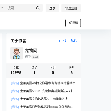
登录
快速注册
投稿
关于作者
关注
私信
宠物网
初中
Lv2
文章
评论
关注
粉丝
12998
1
0
3
[商品]
宝莱美露40抽宠物湿巾 狗狗擦眼睛湿纸巾
[商品]
宝莱美露500ML宠物除臭剂狗狗祛味剂
[商品]
宝莱美露宠物沐浴露500ml狗狗浴液
[商品]
宝莱美露口腔除臭喷剂100ml 狗狗清洁口