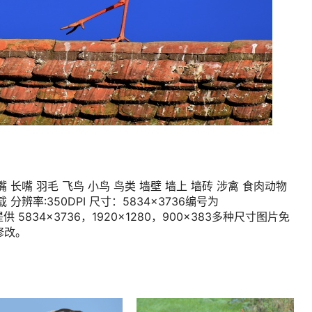
 长嘴 羽毛 飞鸟 小鸟 鸟类 墙壁 墙上 墙砖 涉禽 食肉动物
分辨率:350DPI 尺寸：5834×3736编号为
供 5834×3736，1920×1280，900×383多种尺寸图片免
修改。