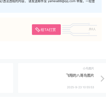
法违规的内容， 请发送邮件至 yameia88@qq.com 举报，一经查
给TA打赏
共0人
小鸟图片
飞翔的八哥鸟图片
2025-9-23 10:55:53