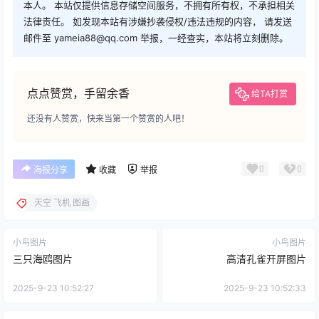
本人。 本站仅提供信息存储空间服务，不拥有所有权，不承担相关
法律责任。 如发现本站有涉嫌抄袭侵权/违法违规的内容， 请发送
邮件至 yameia88@qq.com 举报，一经查实，本站将立刻删除。
点点赞赏，手留余香
给TA打赏
还没有人赞赏，快来当第一个赞赏的人吧！
0
0
海报分享
收藏
举报
天空 飞机 图画
小鸟图片
小鸟图片
三只海鸥图片
高清孔雀开屏图片
2025-9-23 10:52:27
2025-9-23 10:52:33