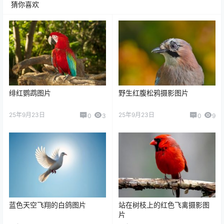
猜你喜欢
绯红鹦鹉图片
野生红腹松鸦摄影图片
25年9月23日
25年9月23日
0
3
0
9
蓝色天空飞翔的白鸽图片
站在树枝上的红色飞禽摄影图
片