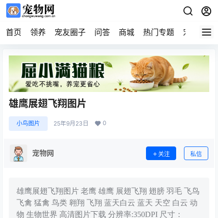
首页
领养
宠友圈子
问答
商城
热门专题
宠物企业
雄鹰展翅飞翔图片
0
小鸟图片
25年9月23日
宠物网
关注
私信
雄鹰展翅飞翔图片 老鹰 雄鹰 展翅飞翔 翅膀 羽毛 飞鸟
飞禽 猛禽 鸟类 翱翔 飞翔 蓝天白云 蓝天 天空 白云 动
物 生物世界 高清图片下载 分辨率:350DPI 尺寸：