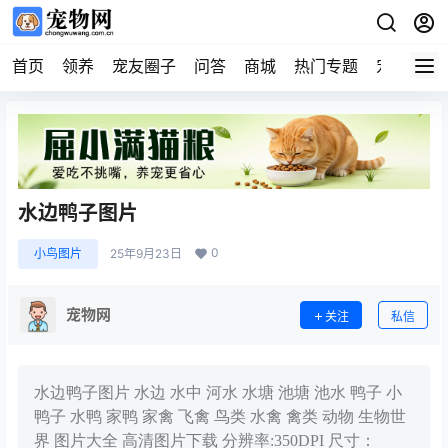
首页
领养
宠友圈子
问答
商城
热门专题
宠物企业
水边鸭子图片
0
小鸟图片
25年9月23日
宠物网
关注
私信
水边鸭子图片 水边 水中 河水 水塘 池塘 池水 鸭子 小
鸭子 水鸭 家鸭 家禽 飞禽 鸟类 水禽 禽类 动物 生物世
界 图片大全 高清图片下载 分辨率:350DPI 尺寸：