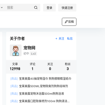
登录
快速注册
投稿
关于作者
关注
私信
宠物网
初中
Lv2
文章
评论
关注
粉丝
12998
1
0
3
[商品]
宝莱美露40抽宠物湿巾 狗狗擦眼睛湿纸巾
[商品]
宝莱美露500ML宠物除臭剂狗狗祛味剂
[商品]
宝莱美露宠物沐浴露500ml狗狗浴液
[商品]
宝莱美露口腔除臭喷剂100ml 狗狗清洁口