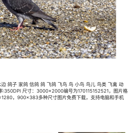
边 鸽子 家鸽 信鸽 鸽 飞鸽 飞鸟 鸟 小鸟 鸟儿 鸟类 飞禽 动
50DPI 尺寸：3000×2000编号为170115152521，图片格
20×1280，900×383多种尺寸图片免费下载，支持电脑和手机