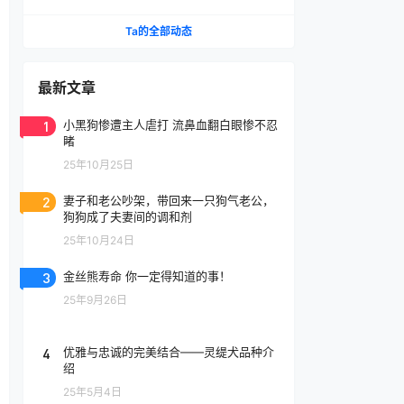
腔喷雾
Ta的全部动态
最新文章
1
小黑狗惨遭主人虐打 流鼻血翻白眼惨不忍
睹
25年10月25日
2
妻子和老公吵架，带回来一只狗气老公，
狗狗成了夫妻间的调和剂
25年10月24日
3
金丝熊寿命 你一定得知道的事！
25年9月26日
4
优雅与忠诚的完美结合——灵缇犬品种介
绍
25年5月4日