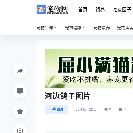
首页
领养
宠友圈子
宠物品种
宠物健康
宠物喂养
宠物美
河边鸽子图片
0
3
小鸟图片
25年9月23日