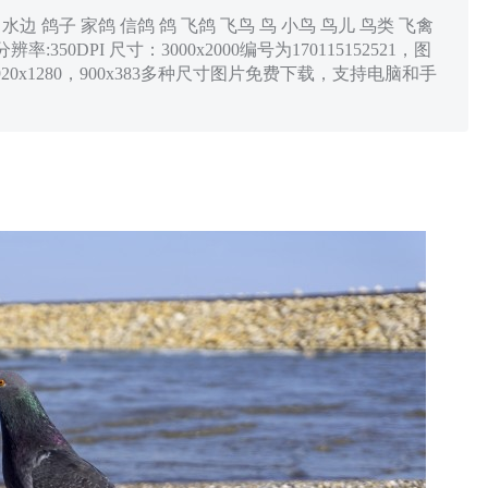
水边 鸽子 家鸽 信鸽 鸽 飞鸽 飞鸟 鸟 小鸟 鸟儿 鸟类 飞禽
350DPI 尺寸：3000x2000编号为170115152521，图
1920x1280，900x383多种尺寸图片免费下载，支持电脑和手