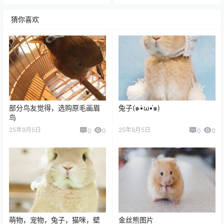
猜你喜欢
部分鸟友觉得，选购原毛画眉
兔子(๑•̀ω•́๑)
鸟
25年9月5日
25年9月5日
0
0
0
0
萌物，宠物，兔子，猫咪，壁
金丝熊图片