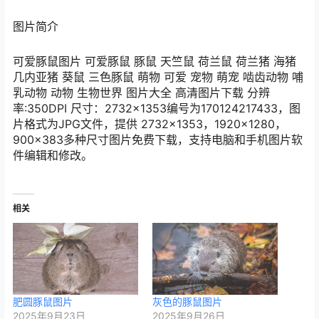
图片简介
可爱豚鼠图片 可爱豚鼠 豚鼠 天竺鼠 荷兰鼠 荷兰猪 海猪
几内亚猪 葵鼠 三色豚鼠 萌物 可爱 宠物 萌宠 啮齿动物 哺
乳动物 动物 生物世界 图片大全 高清图片下载 分辨
率:350DPI 尺寸：2732×1353编号为170124217433，图
片格式为JPG文件，提供 2732×1353，1920×1280，
900×383多种尺寸图片免费下载，支持电脑和手机图片软
件编辑和修改。
相关
肥圆豚鼠图片
灰色的豚鼠图片
2025年9月23日
2025年9月26日