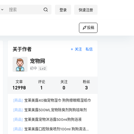
登录
快速注册
投稿
关于作者
关注
私信
宠物网
初中
Lv2
文章
评论
关注
粉丝
12998
1
0
3
[商品]
宝莱美露40抽宠物湿巾 狗狗擦眼睛湿纸巾
[商品]
宝莱美露500ML宠物除臭剂狗狗祛味剂
[商品]
宝莱美露宠物沐浴露500ml狗狗浴液
[商品]
宝莱美露口腔除臭喷剂100ml 狗狗清洁口