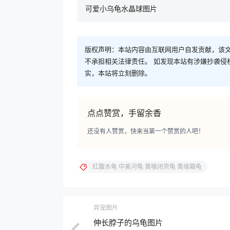
可爱小乌龟水晶球图片
版权声明：本站内容由互联网用户自发贡献，该文
不承担相关法律责任。 如发现本站有涉嫌抄袭侵权/违
实，本站将立刻删除。
点点赞赏，手留余香
还没有人赞赏，快来当第一个赞赏的人吧！
红腹水龟 中美河龟 黄喙闭壳龟 黄缘箱龟
异宠图片
伸长脖子的乌龟图片