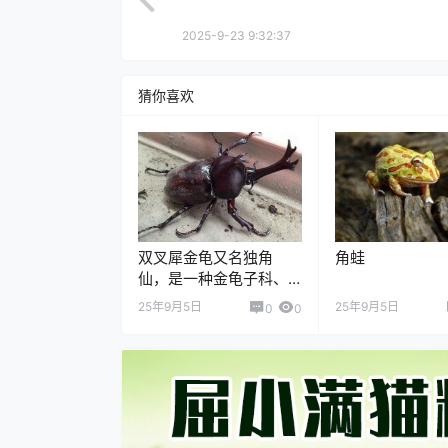
2025-9-23 9:32:37
猜你喜欢
双叉犀金龟又名独角
角蛙
仙，是一种金龟子科、
叉犀金龟属昆虫，因雄
25年9月5日
25年9月5日
0
0
性有发达的头角而得
名。