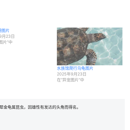
憩图片
9月23日
图片”中
水族馆爬行乌龟图片
2025年9月23日
在“异宠图片”中
犀金龟属昆虫，因雄性有发达的头角而得名。