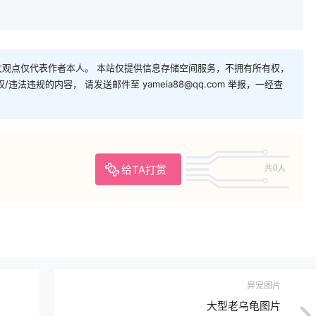
观点仅代表作者本人。 本站仅提供信息存储空间服务，不拥有所有权，
法违规的内容， 请发送邮件至 yameia88@qq.com 举报，一经查
给TA打赏
共0人
异宠图片
大型老乌龟图片