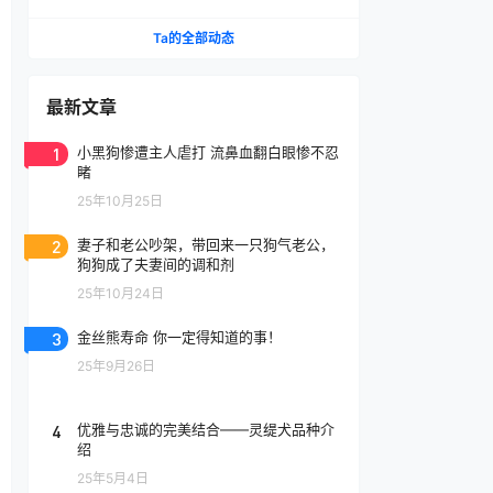
腔喷雾
Ta的全部动态
最新文章
1
小黑狗惨遭主人虐打 流鼻血翻白眼惨不忍
睹
25年10月25日
2
妻子和老公吵架，带回来一只狗气老公，
狗狗成了夫妻间的调和剂
25年10月24日
3
金丝熊寿命 你一定得知道的事！
25年9月26日
4
优雅与忠诚的完美结合——灵缇犬品种介
绍
25年5月4日