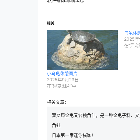
软件编辑和修改。
相关
乌龟休
2025年
在“异宠
小乌龟休憩图片
2025年9月23日
在“异宠图片”中
相关文章：
双叉犀金龟又名独角仙，是一种金龟子科、叉
角蛙
日本第一家迷你猪咖！