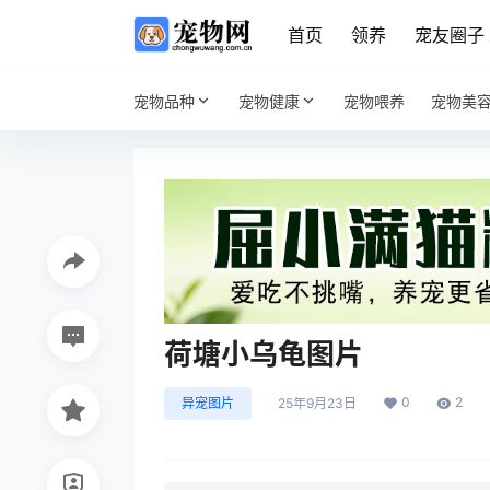
首页
领养
宠友圈子
宠物品种
宠物健康
宠物喂养
宠物美
荷塘小乌龟图片
0
2
异宠图片
25年9月23日