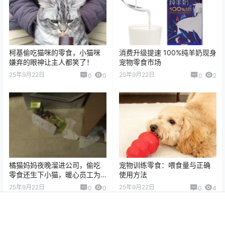
柯基偷吃猫咪的零食，小猫咪
消费升级提速 100%纯羊奶现身
嫌弃的眼神让主人都笑了！
宠物零食市场
25年9月22日
25年9月22日
0
0
0
2
橘猫妈妈夜晚溜进公司，偷吃
宠物训练零食：喂食量与正确
零食还生下小猫，暖心员工为
使用方法
其找家
25年9月22日
25年9月22日
0
0
0
4
首页
圈子
商城
搜索
菜单
我的