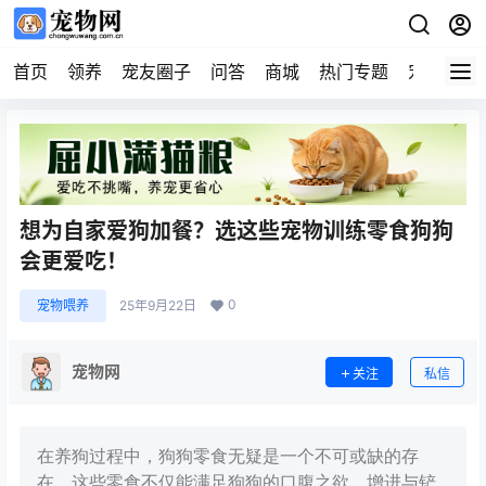
首页
领养
宠友圈子
问答
商城
热门专题
宠物企业
想为自家爱狗加餐？选这些宠物训练零食狗狗
会更爱吃！
0
宠物喂养
25年9月22日
宠物网
关注
私信
在养狗过程中，狗狗零食无疑是一个不可或缺的存
在。这些零食不仅能满足狗狗的口腹之欲，增进与铲