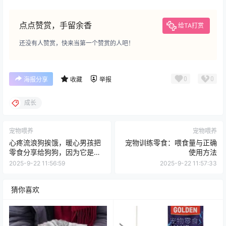
点点赞赏，手留余香
给TA打赏
还没有人赞赏，快来当第一个赞赏的人吧！
0
0
海报分享
收藏
举报
成长
宠物喂养
宠物喂养
心疼流浪狗挨饿，暖心男孩把
宠物训练零食：喂食量与正确
零食分享给狗狗，因为它是自
使用方法
己的朋友
2025-9-22 11:56:59
2025-9-22 11:57:33
猜你喜欢