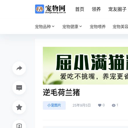
首页
领养
宠友圈子
宠物品种
宠物健康
宠物喂养
宠物美
逆毛荷兰猪
0
1
小宠图片
25年9月5日