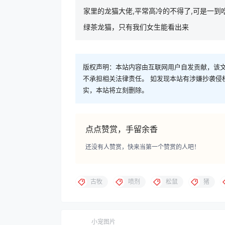
家里的龙猫大佬,平常高冷的不得了,可是一到
绿茶龙猫，只有我们女生能看出来
版权声明：本站内容由互联网用户自发贡献，该文
不承担相关法律责任。 如发现本站有涉嫌抄袭侵权/违
实，本站将立刻删除。
点点赞赏，手留余香
还没有人赞赏，快来当第一个赞赏的人吧！
古牧
喷剂
松鼠
猪
小宠图片