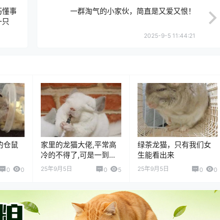
巧懂事
一群淘气的小家伙，简直是又爱又恨！
一只
2025-9-5 11:44:21
的仓鼠
家里的龙猫大佬,平常高
绿茶龙猫，只有我们女
冷的不得了,可是一到吃
生能看出来
的面前形象算什么能吃
25年9月5日
25年9月5日
0
0
0
5
0
0
吗？