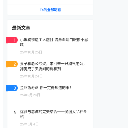
Ta的全部动态
最新文章
1
小黑狗惨遭主人虐打 流鼻血翻白眼惨不忍
睹
25年10月25日
2
妻子和老公吵架，带回来一只狗气老公，
狗狗成了夫妻间的调和剂
25年10月24日
3
金丝熊寿命 你一定得知道的事！
25年9月26日
4
优雅与忠诚的完美结合——灵缇犬品种介
绍
25年5月4日