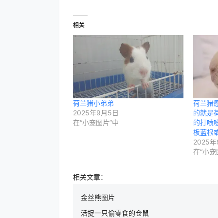
相关
荷兰猪小弟弟
荷兰猪
2025年9月5日
的就是
在“小宠图片”中
的打喷
板蓝根
2025
在“小宠
相关文章：
金丝熊图片
活捉一只偷零食的仓鼠