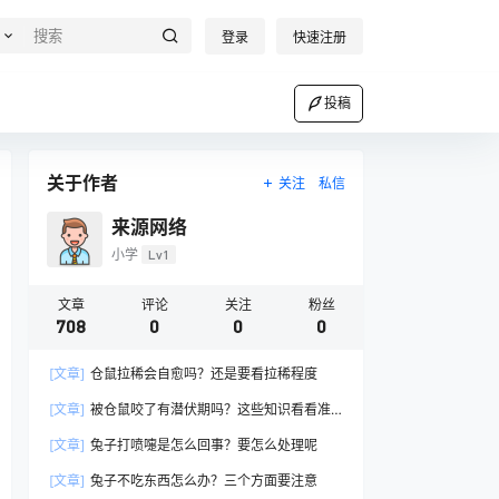
登录
快速注册
投稿
关于作者
关注
私信
来源网络
小学
Lv1
文章
评论
关注
粉丝
708
0
0
0
[文章]
仓鼠拉稀会自愈吗？还是要看拉稀程度
[文章]
被仓鼠咬了有潜伏期吗？这些知识看看准
没错
[文章]
兔子打喷嚏是怎么回事？要怎么处理呢
[文章]
兔子不吃东西怎么办？三个方面要注意