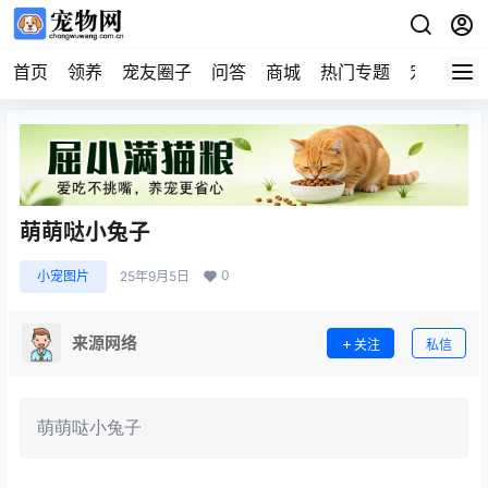
首页
领养
宠友圈子
问答
商城
热门专题
宠物企业
萌萌哒小兔子
0
小宠图片
25年9月5日
来源网络
关注
私信
萌萌哒小兔子