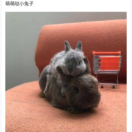
萌萌哒小兔子