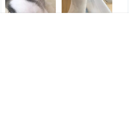
好可爱哦 萌萌哒,正好来场龟
原来兔兔小的时候就像一个
首页
圈子
商城
搜索
菜单
我的
兔赛跑
小毛球，真的好萌啊
2025年9月5日
2025年9月5日
在“小宠图片”中
在“小宠图片”中
【宠物兔】我就是萌萌哒，
简单介绍一下吧，我们家两
女儿，大闺女叫飘雪，小女
儿叫怡宝
2025年9月5日
在“小宠图片”中
相关文章：