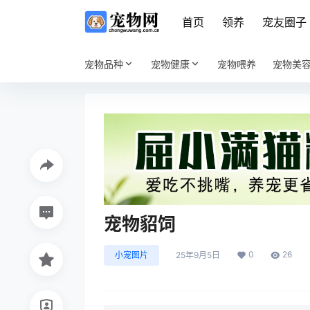
首页
领养
宠友圈子
宠物品种
宠物健康
宠物喂养
宠物美
宠物貂饲
0
26
小宠图片
25年9月5日