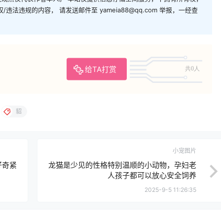
法违规的内容， 请发送邮件至 yameia88@qq.com 举报，一经查
给TA打赏
共0人
貂
小宠图片
好奇紧
龙猫是少见的性格特别温顺的小动物，孕妇老
人孩子都可以放心安全饲养
2025-9-5 11:26:35