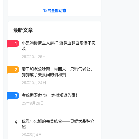
Ta的全部动态
最新文章
1
小黑狗惨遭主人虐打 流鼻血翻白眼惨不忍
睹
25年10月25日
2
妻子和老公吵架，带回来一只狗气老公，
狗狗成了夫妻间的调和剂
25年10月24日
3
金丝熊寿命 你一定得知道的事！
25年9月26日
4
优雅与忠诚的完美结合——灵缇犬品种介
绍
25年5月4日