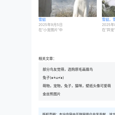
雪貂
雪貂，
2025年9月5日
2025年
在“小宠图片”中
在“异宠
相关文章：
部分鸟友觉得，选购原毛画眉鸟
兔子(๑•̀ω•́๑)
萌物，宠物，兔子，猫咪，壁纸头像可爱萌
金丝熊图片
版权声明：本站内容由互联网用户自发贡献，该文