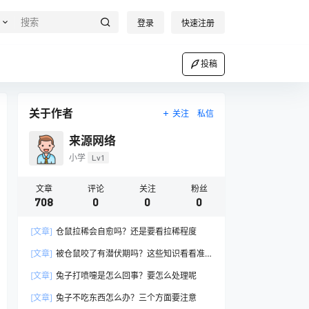
登录
快速注册
投稿
关于作者
关注
私信
来源网络
小学
Lv1
文章
评论
关注
粉丝
708
0
0
0
[文章]
仓鼠拉稀会自愈吗？还是要看拉稀程度
[文章]
被仓鼠咬了有潜伏期吗？这些知识看看准
没错
[文章]
兔子打喷嚏是怎么回事？要怎么处理呢
[文章]
兔子不吃东西怎么办？三个方面要注意