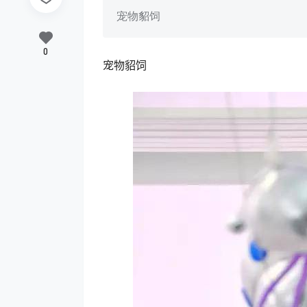
宠物貂饲
0
宠物貂饲