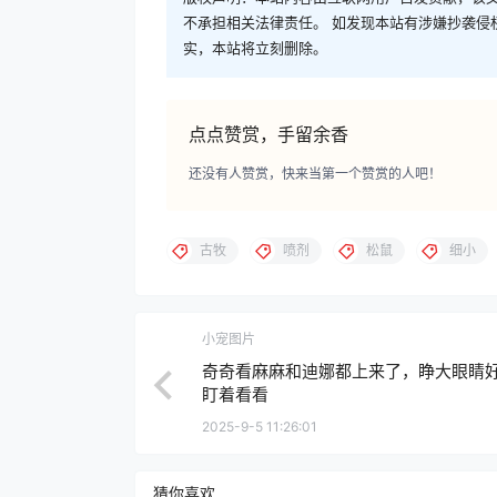
不承担相关法律责任。 如发现本站有涉嫌抄袭侵权/违
实，本站将立刻删除。
点点赞赏，手留余香
还没有人赞赏，快来当第一个赞赏的人吧！
古牧
喷剂
松鼠
细小
小宠图片
奇奇看麻麻和迪娜都上来了，睁大眼睛
盯着看看
2025-9-5 11:26:01
猜你喜欢