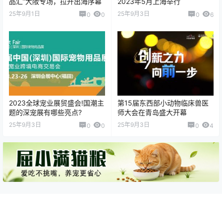
品汇”大阪专场，拉开出海序幕
2023年5月上海举行
25年9月1日
25年9月3日
0
0
0
6
2023全球宠业展贸盛会!国潮主
第15届东西部小动物临床兽医
题的深宠展有哪些亮点?
师大会在青岛盛大开幕
25年9月3日
25年9月3日
0
0
0
4