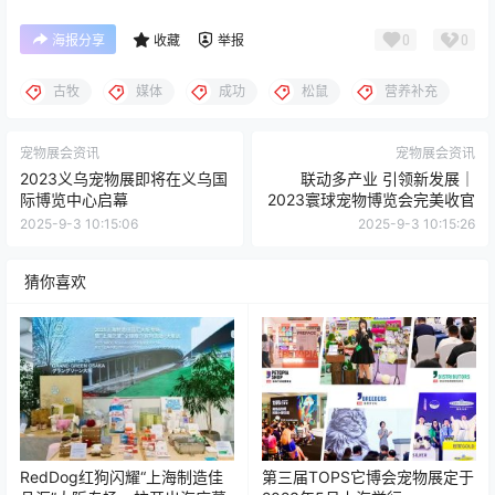
0
0
海报分享
收藏
举报
古牧
媒体
成功
松鼠
营养补充
宠物展会资讯
宠物展会资讯
2023义乌宠物展即将在义乌国
联动多产业 引领新发展｜
际博览中心启幕
2023寰球宠物博览会完美收官
2025-9-3 10:15:06
2025-9-3 10:15:26
猜你喜欢
RedDog红狗闪耀“上海制造佳
第三届TOPS它博会宠物展定于