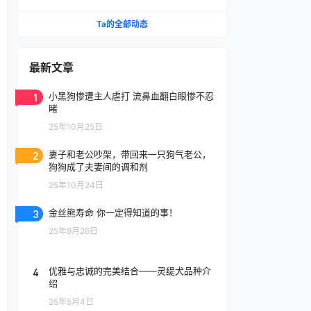
王国第七届嗷呜狂欢节胜利结束
Ta的全部动态
最新文章
1
小黑狗惨遭主人虐打 流鼻血翻白眼惨不忍
睹
25年10月25日
2
妻子和老公吵架，带回来一只狗气老公，
狗狗成了夫妻间的调和剂
25年10月24日
3
金丝熊寿命 你一定得知道的事！
25年9月26日
4
优雅与忠诚的完美结合——灵缇犬品种介
绍
25年5月4日