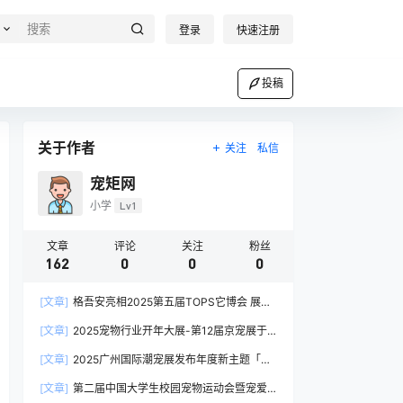
登录
快速注册
投稿
关于作者
关注
私信
宠矩网
小学
Lv1
文章
评论
关注
粉丝
162
0
0
0
[文章]
格吾安亮相2025第五届TOPS它博会 展出
重磅新品免疫Boost系列
[文章]
2025宠物行业开年大展-第12届京宠展于2
月27日在北京举办
[文章]
2025广州国际潮宠展发布年度新主题「万
象宠生」
[文章]
第二届中国大学生校园宠物运动会暨宠爱