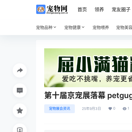
首页
领养
宠友圈子
宠物品种
宠物健康
宠物喂养
宠物美
第十届京宠展落幕 petg
0
1
宠物展会资讯
25年9月3日