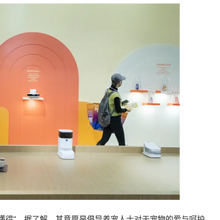
因懂得”。据了解，其意愿是倡导养宠人士对于宠物的爱与呵护