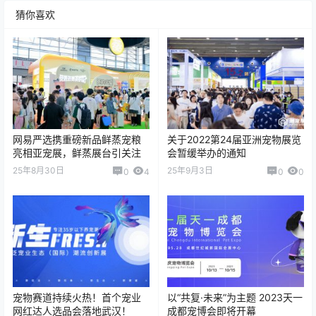
猜你喜欢
网易严选携重磅新品鲜蒸宠粮
关于2022第24届亚洲宠物展览
亮相亚宠展，鲜蒸展台引关注
会暂缓举办的通知
25年8月30日
25年9月3日
0
4
0
0
宠物赛道持续火热！首个宠业
以“共复·未来”为主题 2023天一
网红达人选品会落地武汉！
成都宠博会即将开幕