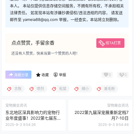
本人。 本站仅提供信息存储空间服务，不拥有所有权，不承担相关
法律责任。 如发现本站有涉嫌抄袭侵权/违法违规的内容， 请发送
邮件至 yameia88@qq.com 举报，一经查实，本站将立刻删除。
点点赞赏，手留余香
给TA打赏
还没有人赞赏，快来当第一个赞赏的人吧！
0
0
海报分享
收藏
举报
古牧
喷剂
松鼠
细小
美毛粉
宠物展会资讯
宠物展会资讯
东北地区深具影响力的宠物行
2022第九届深宠展重新定档7
业年度盛事！2022第七届东北
月7-10日
亚宠物展
2025-9-3 9:54:26
2025-9-3 9:54:46