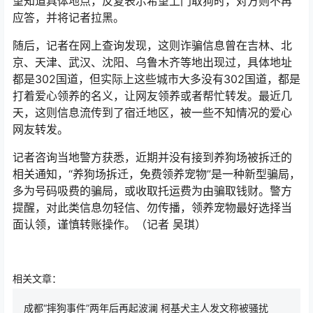
望知道具体地点，反复表示希望上门取狗时，对方则不再
应答，并将记者拉黑。
随后，记者在网上查询发现，这则诈骗信息曾在吉林、北
京、天津、武汉、沈阳、乌鲁木齐等地出现过，具体地址
都是302国道，但实际上这些城市大多没有302国道，都是
打着爱心领养的名义，让网友领养或者帮忙转发。最近几
天，这则信息流传到了宿迁地区，被一些不知情况的爱心
网友转发。
记者咨询当地警方获悉，近期并没有接到养狗场被拆迁的
相关通知，“养狗场拆迁，免费领养宠物”是一种新型骗局，
多为号码吸费的骗局，或收取托运费为由骗取钱财。警方
提醒，对此类信息勿轻信、勿传播，领养宠物最好选择当
面认领，谨慎转账操作。（记者 吴琪）
相关文章：
成都“摔狗事件”两年后再起波澜 柯基犬主人发文称被骚扰