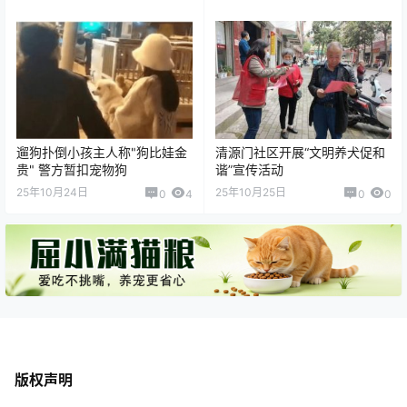
遛狗扑倒小孩主人称"狗比娃金
清源门社区开展“文明养犬促和
贵" 警方暂扣宠物狗
谐”宣传活动
25年10月24日
25年10月25日
0
4
0
0
版权声明