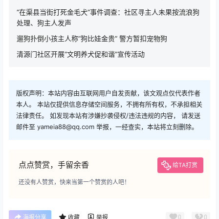
“在渠县当街打死金毛犬”事件调查：社区寻主人未果按流浪狗
处理、狗主人发声
遛狗扑倒小孩主人称”狗比娃金贵” 警方暂扣宠物狗
清源门社区开展“文明养犬促和谐”宣传活动
版权声明：本站内容由互联网用户自发贡献，该文观点仅代表作者
本人。 本站仅提供信息存储空间服务，不拥有所有权，不承担相关
法律责任。 如发现本站有涉嫌抄袭侵权/违法违规的内容， 请发送
邮件至 yameia88@qq.com 举报，一经查实，本站将立刻删除。
点点赞赏，手留余香
给TA打赏
还没有人赞赏，快来当第一个赞赏的人吧！
0
0
海报分享
收藏
举报