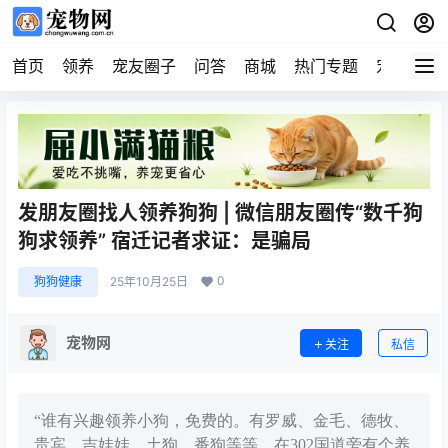
首页
领养
宠友圈子
问答
商城
热门专题
宠物企业
发朋友圈找人领养狗狗 | 微信朋友圈传“数千狗
狗求领养” 宿迁记者求证：是骗局
0
狗狗健康
25年10月25日
宠物网
关注
私信
“谁有兴趣领养小狗，免费的。有罗威、金毛、德牧、
贵宾、吉娃娃、土狗、番狗等等，在302国道旁有个养