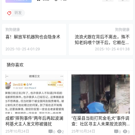
转发
狗狗健康
狗狗健康
喜！解放军机器狗也会隐身术
流浪犬跟在背后不离去，殊不
知老妈喂个饼干后，它赖在大
门口不动了
2025-10-25 4:01:29
2025-10-25 4:01:38
猜你喜欢
成都“摔狗事件”两年后再起波澜
“在渠县当街打死金毛犬”事件调
柯基犬主人发文称被骚扰
查：社区寻主人未果按流浪狗
处理、狗主人发声
25年10月24日
25年10月24日
0
2
0
3