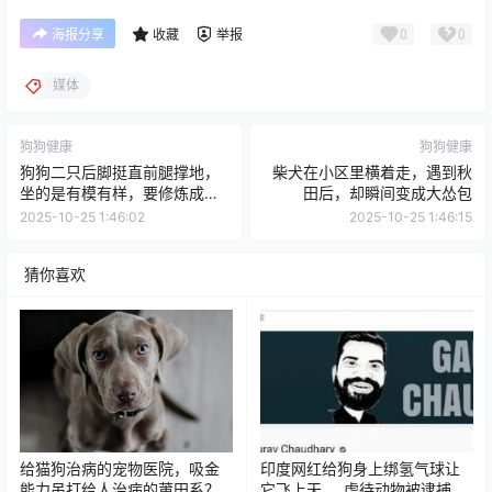
0
0
海报分享
收藏
举报
媒体
狗狗健康
狗狗健康
狗狗二只后脚挺直前腿撑地，
柴犬在小区里横着走，遇到秋
坐的是有模有样，要修炼成仙
田后，却瞬间变成大怂包
了没有？
2025-10-25 1:46:02
2025-10-25 1:46:15
猜你喜欢
给猫狗治病的宠物医院，吸金
印度网红给狗身上绑氢气球让
能力吊打给人治病的莆田系？
它飞上天.... 虐待动物被逮捕