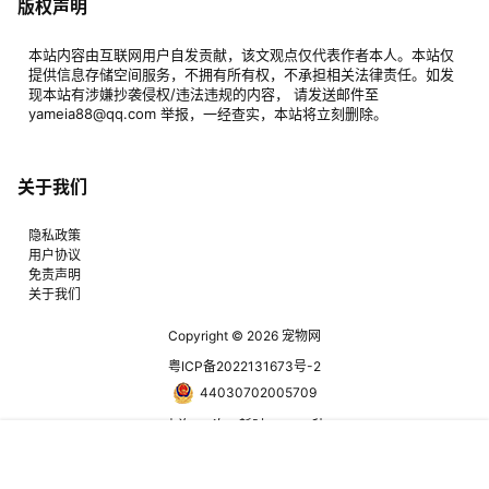
版权声明
本站内容由互联网用户自发贡献，该文观点仅代表作者本人。本站仅
提供信息存储空间服务，不拥有所有权，不承担相关法律责任。如发
现本站有涉嫌抄袭侵权/违法违规的内容， 请发送邮件至
yameia88@qq.com 举报，一经查实，本站将立刻删除。
关于我们
隐私政策
用户协议
免责声明
关于我们
Copyright © 2026
宠物网
粤ICP备2022131673号-2
44030702005709
查询 25 次，耗时 0.1747 秒
首页
圈子
商城
搜索
菜单
我的