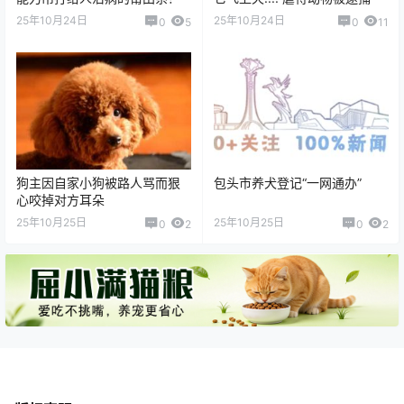
25年10月24日
25年10月24日
0
5
0
11
狗主因自家小狗被路人骂而狠
包头市养犬登记“一网通办”
心咬掉对方耳朵
25年10月25日
25年10月25日
0
2
0
2