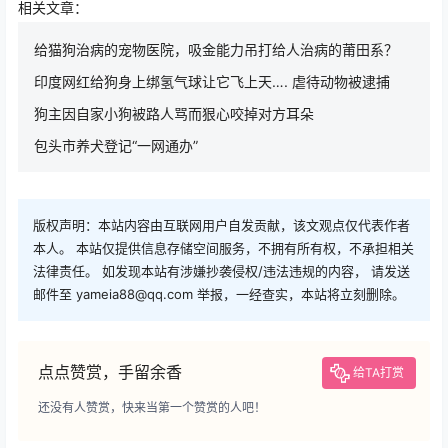
相关文章：
给猫狗治病的宠物医院，吸金能力吊打给人治病的莆田系？
印度网红给狗身上绑氢气球让它飞上天…. 虐待动物被逮捕
狗主因自家小狗被路人骂而狠心咬掉对方耳朵
包头市养犬登记“一网通办”
版权声明：本站内容由互联网用户自发贡献，该文观点仅代表作者
本人。 本站仅提供信息存储空间服务，不拥有所有权，不承担相关
法律责任。 如发现本站有涉嫌抄袭侵权/违法违规的内容， 请发送
邮件至 yameia88@qq.com 举报，一经查实，本站将立刻删除。
点点赞赏，手留余香
给TA打赏
还没有人赞赏，快来当第一个赞赏的人吧！