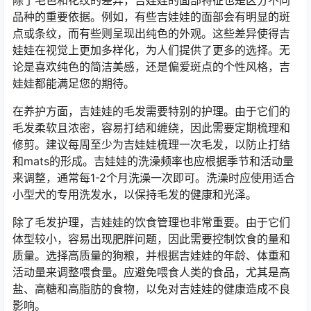
除了毛色和花纹的差异，吉娃娃的面部特征也是区分不同
品种的重要依据。例如，有些吉娃娃的面部会有明显的斑
点或条纹，而有些则呈现出纯色的外观。这些差异使得吉
娃娃在视觉上更加多样化，为人们提供了更多的选择。无
论是喜欢纯色的简洁美感，还是偏爱斑点的个性风格，吉
娃娃都能满足您的期待。
在养护方面，吉娃娃的毛发需要特别的护理。由于它们的
毛发柔软且浓密，容易打结和缠绕，因此需要定期梳理和
修剪。建议每周至少为吉娃娃梳理一次毛发，以防止打结
和mats的形成。吉娃娃的洗澡频率也应根据季节和活动量
来调整，通常每1-2个月洗澡一次即可。洗澡时应使用适合
小型犬的专用洗发水，以保持毛发的健康和光泽。
除了毛发护理，吉娃娃的饮食管理也非常重要。由于它们
体型较小，容易出现肥胖问题，因此需要控制饮食的量和
质量。选择高质量的狗粮，并根据吉娃娃的年龄、体重和
活动量来调整喂食量。应避免喂食人类的食品，尤其是高
盐、高糖和高脂肪的食物，以免对吉娃娃的健康造成不良
影响。