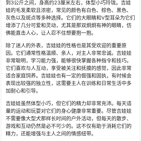
到3公斤之间，身高约23厘米左右，体型小巧玲珑。吉娃
娃的毛发柔软且浓密，常见的颜色有白色、棕色、黑色、
灰色以及斑点等多种选择。它们的大眼睛和V型耳朵为它们
增添了几分可爱和灵动，尤其是那双炯炯有神的眼睛，仿
佛能直击人心，让人忍不住想要抱一抱。
除了迷人的外表，吉娃娃的性格也是其受欢迎的重要原
因。它们通常性格温顺、亲人，对主人非常忠诚。吉娃娃
非常聪明，学习能力强，能够很快掌握各种指令和技巧。
它们喜欢与人互动，享受被关注和抚摸的感觉，因此非常
适合家庭饲养。吉娃娃也有一定的倔强和固执，有时候会
表现出较强的独立性，这需要主人在训练和日常生活中多
加耐心和引导。
吉娃娃虽然体型小巧，但它们的精力却非常充沛。每天适
量的运动和玩耍对它们的身心健康非常重要。尽管吉娃娃
不需要像大型犬那样长时间的户外活动，但每天的散步、
游戏和互动仍然是必不可少的。这不仅有助于消耗它们的
精力，还能增强与主人之间的情感纽带。