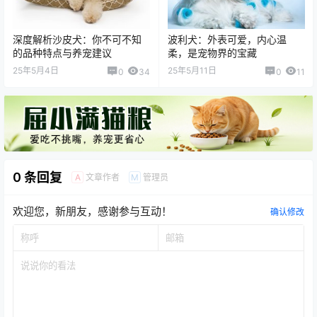
深度解析沙皮犬：你不可不知
波利犬：外表可爱，内心温
的品种特点与养宠建议
柔，是宠物界的宝藏
25年5月4日
25年5月11日
0
34
0
11
0 条回复
文章作者
管理员
A
M
欢迎您，新朋友，感谢参与互动！
确认修改