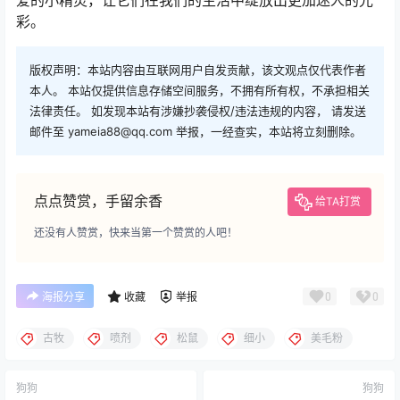
爱的小精灵，让它们在我们的生活中绽放出更加迷人的光
彩。
版权声明：本站内容由互联网用户自发贡献，该文观点仅代表作者
本人。 本站仅提供信息存储空间服务，不拥有所有权，不承担相关
法律责任。 如发现本站有涉嫌抄袭侵权/违法违规的内容， 请发送
邮件至 yameia88@qq.com 举报，一经查实，本站将立刻删除。
点点赞赏，手留余香
给TA打赏
还没有人赞赏，快来当第一个赞赏的人吧！
0
0
海报分享
收藏
举报
古牧
喷剂
松鼠
细小
美毛粉
狗狗
狗狗