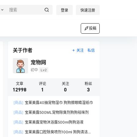
登录
快速注册
投稿
关于作者
关注
私信
宠物网
初中
Lv2
文章
评论
关注
粉丝
12998
1
0
3
[商品]
宝莱美露40抽宠物湿巾 狗狗擦眼睛湿纸巾
[商品]
宝莱美露500ML宠物除臭剂狗狗祛味剂
[商品]
宝莱美露宠物沐浴露500ml狗狗浴液
[商品]
宝莱美露口腔除臭喷剂100ml 狗狗清洁口