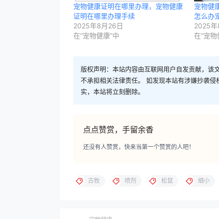
宠物健康证明在哪里办理，宠物健康
宠物健
证明在哪里办理手续
怎么办
2025年8月26日
2025年
在“宠物健康”中
在“宠物
版权声明：本站内容由互联网用户自发贡献，该文
不承担相关法律责任。 如发现本站有涉嫌抄袭侵权/违
实，本站将立刻删除。
点点赞赏，手留余香
还没有人赞赏，快来当第一个赞赏的人吧！
古牧
喷剂
松鼠
细小