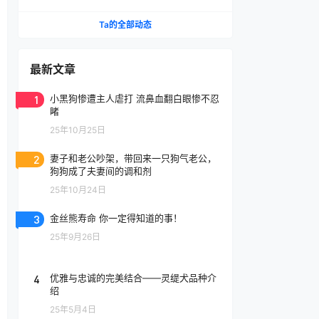
腔喷雾
Ta的全部动态
最新文章
1
小黑狗惨遭主人虐打 流鼻血翻白眼惨不忍
睹
25年10月25日
2
妻子和老公吵架，带回来一只狗气老公，
狗狗成了夫妻间的调和剂
25年10月24日
3
金丝熊寿命 你一定得知道的事！
25年9月26日
4
优雅与忠诚的完美结合——灵缇犬品种介
绍
25年5月4日