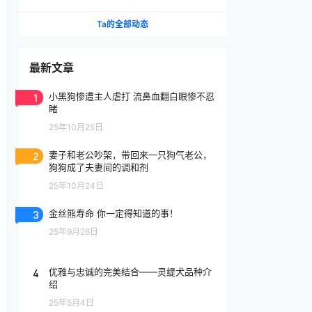
腔喷雾
Ta的全部动态
最新文章
1
小黑狗惨遭主人虐打 流鼻血翻白眼惨不忍
睹
25年10月25日
2
妻子和老公吵架，带回来一只狗气老公，
狗狗成了夫妻间的调和剂
25年10月24日
3
金丝熊寿命 你一定得知道的事！
25年9月26日
4
优雅与忠诚的完美结合——灵缇犬品种介
绍
25年5月4日