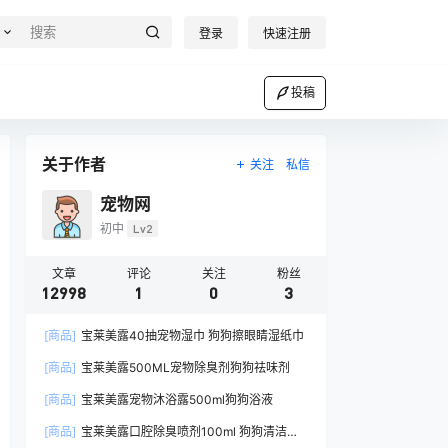
登录
快速注册
投稿
关于作者
关注
私信
宠物网
初中
Lv2
文章
评论
关注
粉丝
12998
1
0
3
[商品]
宝莱美露40抽宠物湿巾 狗狗擦眼睛湿纸巾
[商品]
宝莱美露500ML宠物除臭剂狗狗祛味剂
[商品]
宝莱美露宠物沐浴露500ml狗狗浴液
[商品]
宝莱美露口腔除臭喷剂100ml 狗狗清洁口