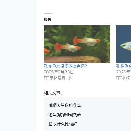
相关
孔雀鱼水温多少度合适？
孔雀鱼
2025年9月30日
2025年
在“宠物喂养”中
在“水族
相关文章：
玳瑁天竺鼠吃什么
老年狗狗如何饲养
猫吃什么比较好