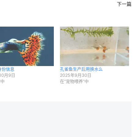
下一篇
身份信息
孔雀鱼生产后用换水么
10月9日
2025年9月30日
”中
在“宠物喂养”中