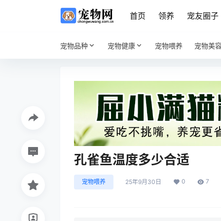
首页
领养
宠友圈子
宠物品种
宠物健康
宠物喂养
宠物美
孔雀鱼温度多少合适
0
7
宠物喂养
25年9月30日