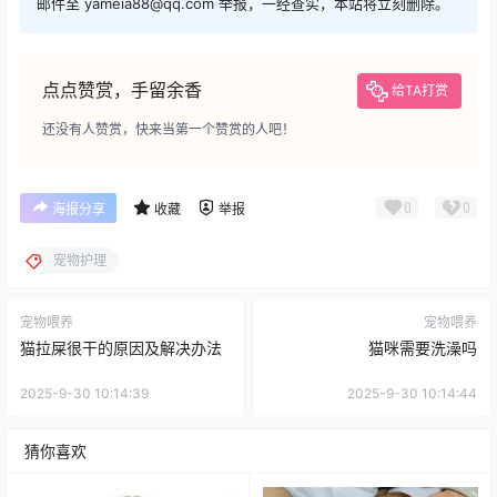
邮件至 yameia88@qq.com 举报，一经查实，本站将立刻删除。
点点赞赏，手留余香
给TA打赏
还没有人赞赏，快来当第一个赞赏的人吧！
0
0
海报分享
收藏
举报
宠物护理
宠物喂养
宠物喂养
猫拉屎很干的原因及解决办法
猫咪需要洗澡吗
2025-9-30 10:14:39
2025-9-30 10:14:44
猜你喜欢