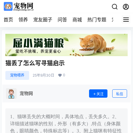
首页
领养
宠友圈子
问答
商城
热门专题
宠物企业
猫丢了怎么写寻猫启示
0
宠物喂养
25年9月30日
宠物网
关注
私信
1、猫咪丢失的大概时间，具体地点，丢失多久。2、
详细描述猫咪的性别，外形（有多大）,特点（身体颜
色，眼睛颜色，特殊标志等）。3、附上猫咪有特征性