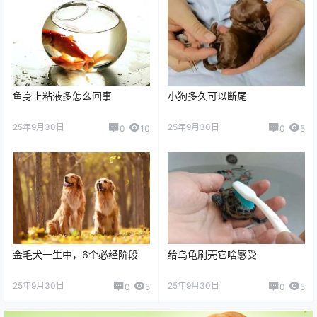
鱼身上粘液多怎么回事
小狗多久可以断尾
25年9月30日
25年9月30日
0
10
0
5
金毛犬一生中，6个必经阶段
给乌龟刷壳它啥感受
25年9月30日
25年9月30日
0
5
0
5